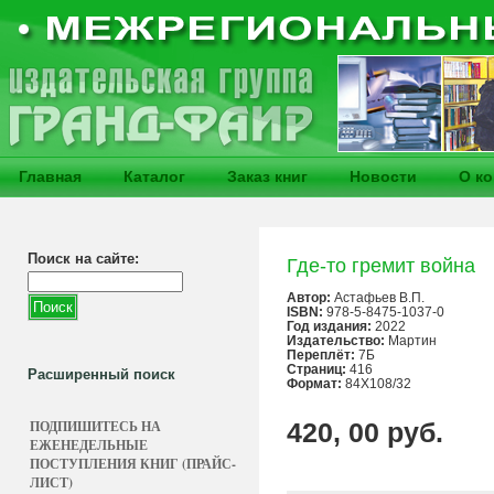
Главная
Каталог
Заказ книг
Новости
О к
Поиск на сайте:
Где-то гремит война
Автор:
Астафьев В.П.
ISBN:
978-5-8475-1037-0
Год издания:
2022
Издательство:
Мартин
Переплёт:
7Б
Страниц:
416
Расширенный поиск
Формат:
84X108/32
ПОДПИШИТЕСЬ НА
420, 00 руб.
ЕЖЕНЕДЕЛЬНЫЕ
ПОСТУПЛЕНИЯ КНИГ (ПРАЙС-
ЛИСТ)