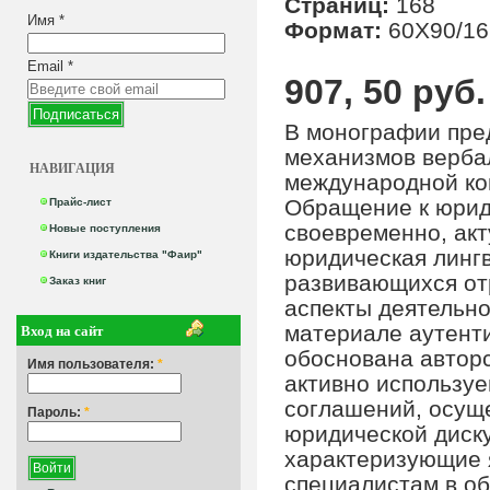
Страниц:
168
Имя
*
Формат:
60Х90/16
Email
*
907, 50 руб.
В монографии пре
механизмов верба
НАВИГАЦИЯ
международной ко
Обращение к юрид
Прайс-лист
своевременно, акт
Новые поступления
юридическая лингв
Книги издательства "Фаир"
развивающихся от
Заказ книг
аспекты деятельно
Вход на сайт
материале аутент
обоснована автор
Имя пользователя:
*
активно использу
соглашений, осущ
Пароль:
*
юридической диск
характеризующие 
специалистам в об