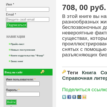
Имя
*
708, 00 руб.
Email
*
В этой книге вы н
разнообразных жи
беспозвоночных до
невероятные факты
НАВИГАЦИЯ
существах, которы
проиллюстрирован
Прайс-лист
снятых с помощью 
Новые поступления
разъясняющих био
Книги издательства "Фаир"
Заказ книг
Вход на сайт
Теги
Книга
Со
Справочная лите
Имя пользователя:
*
Поделиться ссылк
Пароль:
*