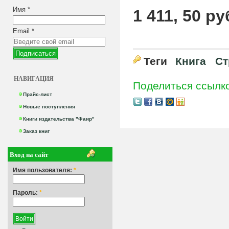
Имя
*
1 411, 50 ру
Email
*
Теги
Книга
Ст
НАВИГАЦИЯ
Поделиться ссылк
Прайс-лист
Новые поступления
Книги издательства "Фаир"
Заказ книг
Вход на сайт
Имя пользователя:
*
Пароль:
*