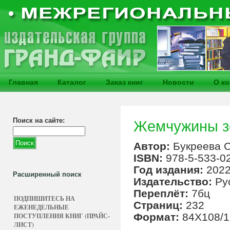
Главная
Каталог
Заказ книг
Новости
О к
Поиск на сайте:
Жемчужины з
Автор:
Букреева С
ISBN:
978-5-533-0
Год издания:
202
Расширенный поиск
Издательство:
Ру
Переплёт:
7бц
ПОДПИШИТЕСЬ НА
Страниц:
232
ЕЖЕНЕДЕЛЬНЫЕ
Формат:
84Х108/1
ПОСТУПЛЕНИЯ КНИГ (ПРАЙС-
ЛИСТ)