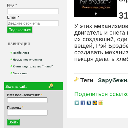
Имя
*
31
Email
*
У этих механизмов
двигатель и снега
их создавший, од
НАВИГАЦИЯ
вещей, Рэй Брэдбе
создавать механиз
Прайс-лист
пекаря делать хлеб
Новые поступления
Книги издательства "Фаир"
Заказ книг
Теги
Зарубежн
Вход на сайт
Поделиться ссылк
Имя пользователя:
*
Пароль:
*