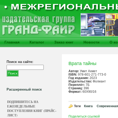
Главная
Каталог
Заказ книг
Новости
О к
Поиск на сайте:
Врата тайны
Автор:
Умит Ахмет
ISBN:
978-601-271-773-0
Год издания:
2023
Издательство:
Фолиант
Переплёт:
7Б
Страниц:
396
Расширенный поиск
Формат:
60X90/16
ПОДПИШИТЕСЬ НА
ЕЖЕНЕДЕЛЬНЫЕ
Теги
Книга
Современная
ПОСТУПЛЕНИЯ КНИГ (ПРАЙС-
ЛИСТ)
Поделиться ссылкой