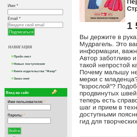
Пе
Имя
*
Ст
Email
*
1 
Вы держите в рука
Мудрагель. Это в
НАВИГАЦИЯ
информации, важно
Автор заботливо и
Прайс-лист
такой непростой к
Новые поступления
Почему малышу не
Книги издательства "Фаир"
мерки с младенца?
Заказ книг
"взрослой"? Подоб
Вход на сайт
продвинутых швей,
теперь есть справ
Имя пользователя:
*
шаг и прием в те
доступными поясн
Пароль:
*
гид для творчески