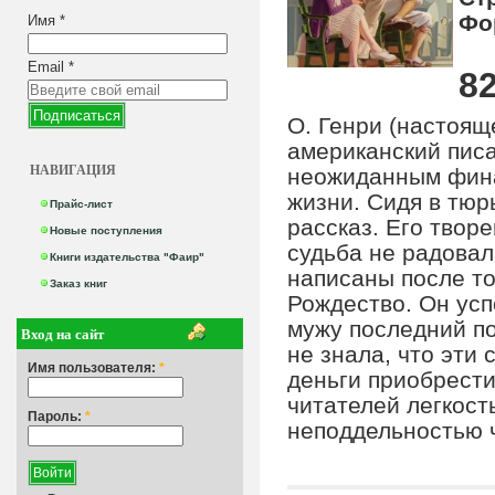
Фо
Имя
*
Email
*
82
О. Генри (настоящ
американский писа
НАВИГАЦИЯ
неожиданным фина
жизни. Сидя в тюр
Прайс-лист
рассказ. Его твор
Новые поступления
судьба не радовал
Книги издательства "Фаир"
написаны после то
Заказ книг
Рождество. Он усп
мужу последний по
Вход на сайт
не знала, что эти
Имя пользователя:
*
деньги приобрести
читателей легкост
Пароль:
*
неподдельностью 