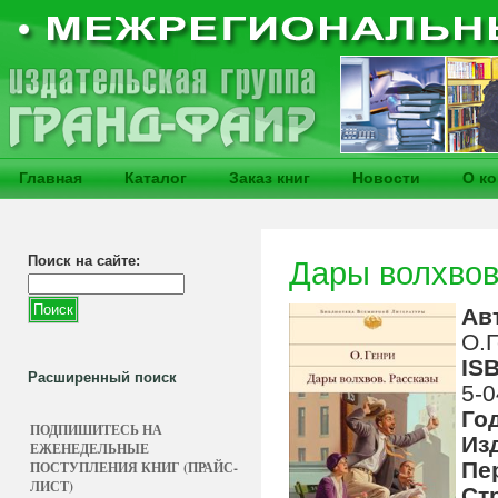
Главная
Каталог
Заказ книг
Новости
О к
Поиск на сайте:
Дары волхвов
Ав
О.
IS
Расширенный поиск
5-0
Го
ПОДПИШИТЕСЬ НА
Из
ЕЖЕНЕДЕЛЬНЫЕ
Пе
ПОСТУПЛЕНИЯ КНИГ (ПРАЙС-
ЛИСТ)
Ст