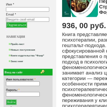
Пе
Имя
*
Ст
Фо
Email
*
936, 00 руб.
Книга представляе
НАВИГАЦИЯ
психотерапии, ра
гештальт-подхода.
Прайс-лист
сфокусированной 
Новые поступления
представления о п
Книги издательства "Фаир"
подход в психолог
Заказ книг
феноменологическ
Вход на сайт
занимает анализ 
категории — переж
Имя пользователя:
*
особенности прим
психотерапевтичес
Пароль:
*
феноменологическ
переживания у кл
психотерапевтичес