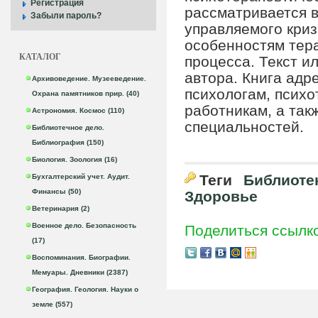
Регистрация
рассматривается в
Забыли пароль?
управляемого кри
особенностям тера
КАТАЛОГ
процесса. Текст и
автора. Книга адр
Архивоведение. Музееведение.
психологам, псих
Охрана памятников прир. (40)
работникам, а так
Астрономия. Космос (110)
специальностей.
Библиотечное дело.
Библиография (150)
Биология. Зоология (16)
Теги
Библиоте
Бухгалтерский учет. Аудит.
Финансы (50)
Здоровье
Ветеринария (2)
Военное дело. Безопасность
Поделиться ссылк
(17)
Воспоминания. Биографии.
Мемуары. Дневники (2387)
География. Геология. Науки о
земле (557)