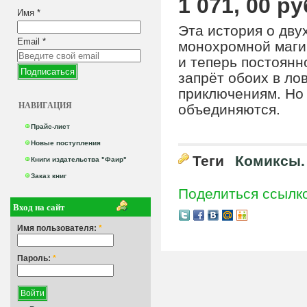
1 071, 00 ру
Имя
*
Эта история о дву
Email
*
монохромной маги
и теперь постоянн
запрёт обоих в ло
приключениям. Но
НАВИГАЦИЯ
объединяются.
Прайс-лист
Новые поступления
Теги
Комиксы.
Книги издательства "Фаир"
Заказ книг
Поделиться ссылк
Вход на сайт
Имя пользователя:
*
Пароль:
*