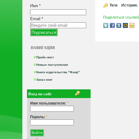
Теги
История.
Имя
*
Поделиться ссылко
Email
*
НАВИГАЦИЯ
Прайс-лист
Новые поступления
Книги издательства "Фаир"
Заказ книг
Вход на сайт
Имя пользователя:
*
Пароль:
*