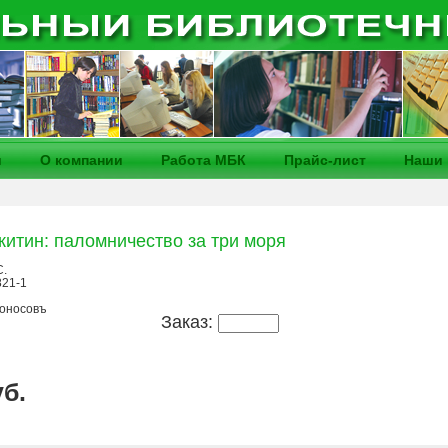
и
О компании
Работа МБК
Прайс-лист
Наши 
итин: паломничество за три моря
С.
821-1
оносовъ
Заказ:
уб.