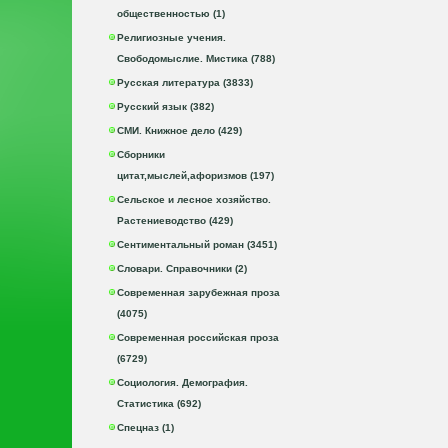
общественностью (1)
Религиозные учения.
Свободомыслие. Мистика (788)
Русская литература (3833)
Русский язык (382)
СМИ. Книжное дело (429)
Сборники
цитат,мыслей,афоризмов (197)
Сельское и лесное хозяйство.
Растениеводство (429)
Сентиментальный роман (3451)
Словари. Справочники (2)
Современная зарубежная проза
(4075)
Современная российская проза
(6729)
Социология. Демография.
Статистика (692)
Спецназ (1)