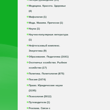
Медицина. Красота. Здоровье
(4)
Мифология (1)
Мода. Макияж. Прически (1)
Наука (1)
Научно-популярная литература
(1)
Нефтегазовый комплекс.
Энергетика (9)
Образование. Педагогика (1641)
Охотничье хозяйство. Рыбное
хозяйство (17)
Политика. Политология (875)
Поэзия (1674)
Право. Юридические науки
(3195)
Психология (5012)
Путеводители (1)
Реклама. Связи с