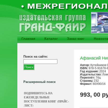
Главная
Каталог
Заказ книг
Новост
Поиск на сайте:
Афанасий Ник
Автор:
Кутейников 
ISBN:
978-5-91678-
Год издания:
2024
Издательство:
Лом
Переплёт:
7бц
Страниц:
232
Расширенный поиск
Формат:
60Х90/16
ПОДПИШИТЕСЬ НА
993, 00 р
ЕЖЕНЕДЕЛЬНЫЕ
ПОСТУПЛЕНИЯ КНИГ (ПРАЙС-
ЛИСТ)