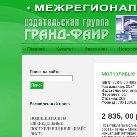
Главная
Каталог
Заказ книг
Новост
Поиск на сайте:
Молчаливые кн
ISBN:
978-5-604693
Год издания:
2024
Издательство:
Биб
Переплёт:
обл
Страниц:
208
Формат:
70Х100/16
Расширенный поиск
2 835, 00
ПОДПИШИТЕСЬ НА
ЕЖЕНЕДЕЛЬНЫЕ
Практикум по молча
ПОСТУПЛЕНИЯ КНИГ (ПРАЙС-
роста» темы – Моск
ЛИСТ)
концепции авторы/с