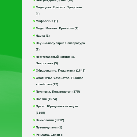
Медицина. Красота. Здоровье
(4)
Мифология (1)
Мода. Макияж. Прически (1)
Наука (1)
Научно-популярная литература
(1)
Нефтегазовый комплекс.
Энергетика (9)
Образование. Педагогика (1641)
Охотничье хозяйство. Рыбное
хозяйство (17)
Политика. Политология (875)
Поэзия (1674)
Право. Юридические науки
(3195)
Психология (5012)
Путеводители (1)
Реклама. Связи с