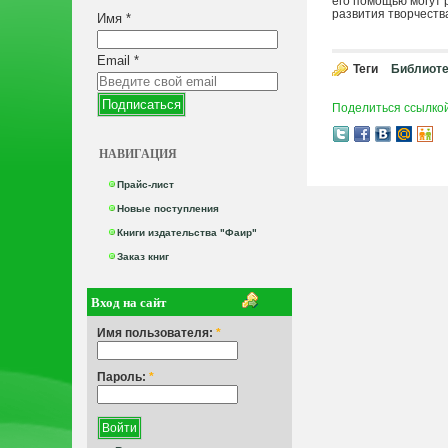
его помощью могут 
развития творчеств
Имя
*
Email
*
Теги
Библиоте
Поделиться ссылко
НАВИГАЦИЯ
Прайс-лист
Новые поступления
Книги издательства "Фаир"
Заказ книг
Вход на сайт
Имя пользователя:
*
Пароль:
*