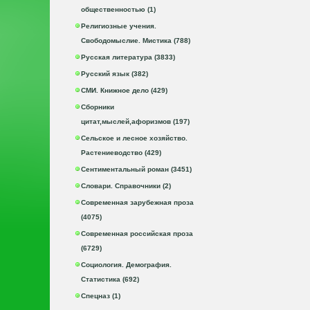
общественностью (1)
Религиозные учения.
Свободомыслие. Мистика (788)
Русская литература (3833)
Русский язык (382)
СМИ. Книжное дело (429)
Сборники
цитат,мыслей,афоризмов (197)
Сельское и лесное хозяйство.
Растениеводство (429)
Сентиментальный роман (3451)
Словари. Справочники (2)
Современная зарубежная проза
(4075)
Современная российская проза
(6729)
Социология. Демография.
Статистика (692)
Спецназ (1)