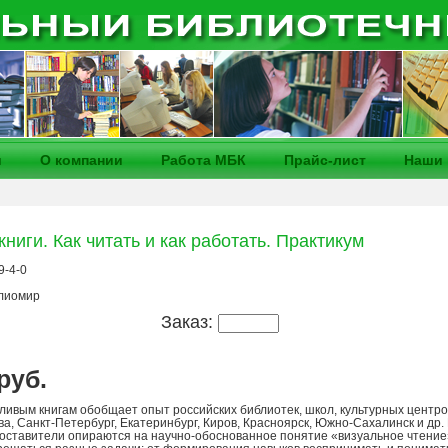
и
О компании
Работа МБК
Прайс-лист
Наши 
иги. Как читать и как работать. Практикум
9-4-0
лиомир
Заказ:
 руб.
ливым книгам обобщает опыт российских библиотек, школ, культурных центро
ва, Санкт-Петербург, Екатеринбург, Киров, Красноярск, Южно-Сахалинск и др.
оставители опираются на научно-обоснованное понятие «визуальное чтение»,