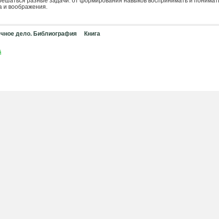
решаться разные задачи: от формирования навыков воспринимать и понимат
а и воображения.
чное дело. Библиография
Книга
й