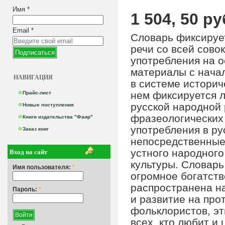
Имя
*
1 504, 50 ру
Email
*
Словарь фиксирует
речи со всей сово
употребления на о
материалы с начал
НАВИГАЦИЯ
в системе историч
нем фиксируется л
Прайс-лист
русской народной 
Новые поступления
фразеологических 
Книги издательства "Фаир"
употребления в ру
Заказ книг
непосредственные
Вход на сайт
устного народного
культуры. Словарь
Имя пользователя:
*
огромное богатство
распространена на
Пароль:
*
и развитие на про
фольклористов, эт
всех, кто любит и 