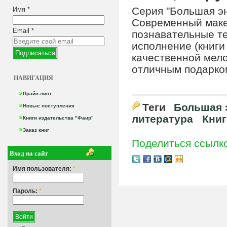
Серия "Большая э
Имя
*
Современный маке
Email
*
познавательные т
исполнение (книги
качественной мело
отличным подарко
НАВИГАЦИЯ
Прайс-лист
Теги
Большая 
Новые поступления
литература
Книг
Книги издательства "Фаир"
Заказ книг
Поделиться ссылк
Вход на сайт
Имя пользователя:
*
Пароль:
*