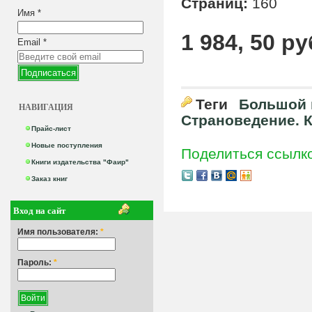
Страниц:
160
Имя
*
1 984, 50 ру
Email
*
Теги
Большой 
НАВИГАЦИЯ
Страноведение. 
Прайс-лист
Новые поступления
Поделиться ссылк
Книги издательства "Фаир"
Заказ книг
Вход на сайт
Имя пользователя:
*
Пароль:
*