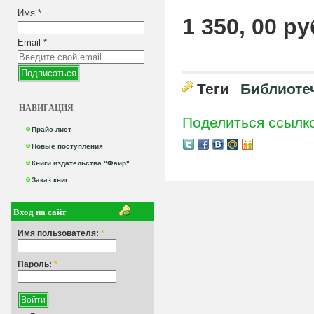
Имя
*
1 350, 00 ру
Email
*
Теги
Библиоте
НАВИГАЦИЯ
Поделиться ссылк
Прайс-лист
Новые поступления
Книги издательства "Фаир"
Заказ книг
Вход на сайт
Имя пользователя:
*
Пароль:
*