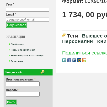
Формат:
60X90/16
Имя
*
1 734, 00 ру
Email
*
Теги
Высшее о
НАВИГАЦИЯ
Персоналии
Кни
Прайс-лист
Новые поступления
Поделиться ссылк
Книги издательства "Фаир"
Заказ книг
Вход на сайт
Имя пользователя:
*
Пароль:
*