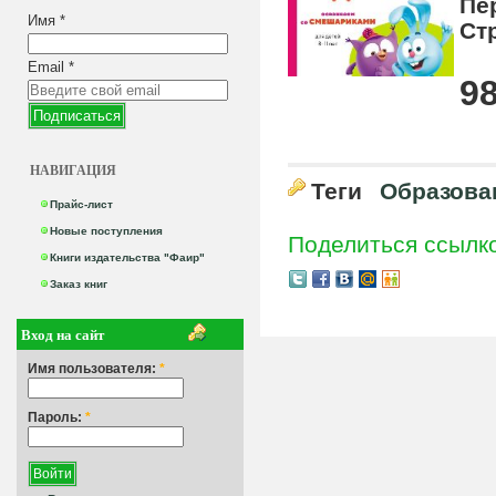
Пе
Имя
*
Ст
Email
*
98
НАВИГАЦИЯ
Теги
Образова
Прайс-лист
Новые поступления
Поделиться ссылк
Книги издательства "Фаир"
Заказ книг
Вход на сайт
Имя пользователя:
*
Пароль:
*