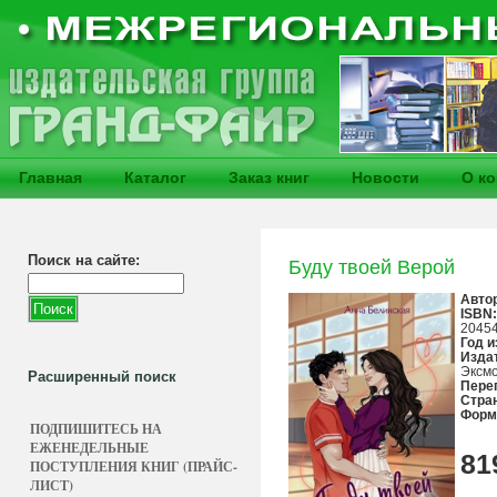
Главная
Каталог
Заказ книг
Новости
О к
Поиск на сайте:
Буду твоей Верой
Авто
ISBN:
2045
Год и
Изда
Эксм
Расширенный поиск
Пере
Стра
Форм
ПОДПИШИТЕСЬ НА
ЕЖЕНЕДЕЛЬНЫЕ
81
ПОСТУПЛЕНИЯ КНИГ (ПРАЙС-
ЛИСТ)