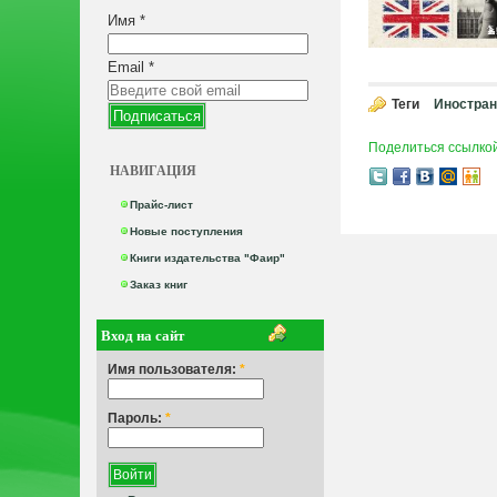
Имя
*
Email
*
Теги
Иностран
Поделиться ссылко
НАВИГАЦИЯ
Прайс-лист
Новые поступления
Книги издательства "Фаир"
Заказ книг
Вход на сайт
Имя пользователя:
*
Пароль:
*