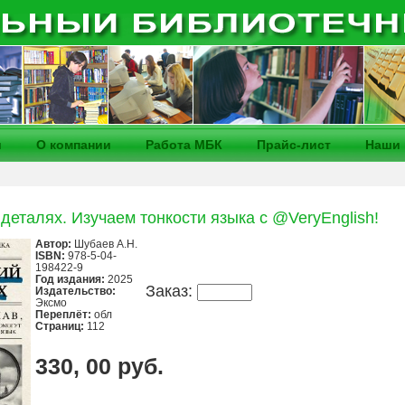
и
О компании
Работа МБК
Прайс-лист
Наши 
деталях. Изучаем тонкости языка с @VeryEnglish!
Автор:
Шубаев А.Н.
ISBN:
978-5-04-
198422-9
Год издания:
2025
Заказ:
Издательство:
Эксмо
Переплёт:
обл
Страниц:
112
330, 00 руб.