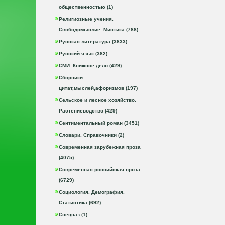
общественностью (1)
Религиозные учения.
Свободомыслие. Мистика (788)
Русская литература (3833)
Русский язык (382)
СМИ. Книжное дело (429)
Сборники
цитат,мыслей,афоризмов (197)
Сельское и лесное хозяйство.
Растениеводство (429)
Сентиментальный роман (3451)
Словари. Справочники (2)
Современная зарубежная проза
(4075)
Современная российская проза
(6729)
Социология. Демография.
Статистика (692)
Спецназ (1)