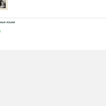
ные языки
й