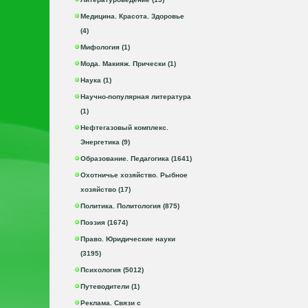
Медицина. Красота. Здоровье
(4)
Мифология (1)
Мода. Макияж. Прически (1)
Наука (1)
Научно-популярная литература
(1)
Нефтегазовый комплекс.
Энергетика (9)
Образование. Педагогика (1641)
Охотничье хозяйство. Рыбное
хозяйство (17)
Политика. Политология (875)
Поэзия (1674)
Право. Юридические науки
(3195)
Психология (5012)
Путеводители (1)
Реклама. Связи с