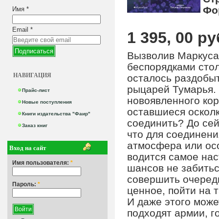
Фо
Имя
*
Email
*
1 395, 00 ру
Вызволив Маркуса 
беспорядками стол
НАВИГАЦИЯ
осталось раздобыть
рыцарей Тумарья. 
Прайс-лист
новоявленного кор
Новые поступления
оставшиеся осколк
Книги издательства "Фаир"
соединить? До сей
Заказ книг
что для соединен
атмосфера или осо
Вход на сайт
водится самое нас
Имя пользователя:
*
шансов не забитьс
совершить очередн
Пароль:
*
ценное, пойти на 
И даже этого може
подходят армии, г