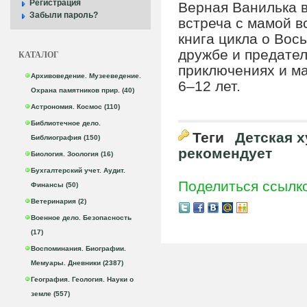
Регистрация
Верная Ванилька в
Забыли пароль?
встреча с мамой 
книга цикла о Вос
дружбе и предател
КАТАЛОГ
приключениях и ма
Архивоведение. Музееведение.
6–12 лет.
Охрана памятников прир. (40)
Астрономия. Космос (110)
Библиотечное дело.
Теги
Детская 
Библиография (150)
рекомендует
Биология. Зоология (16)
Бухгалтерский учет. Аудит.
Поделиться ссылк
Финансы (50)
Ветеринария (2)
Военное дело. Безопасность
(17)
Воспоминания. Биографии.
Мемуары. Дневники (2387)
География. Геология. Науки о
земле (557)