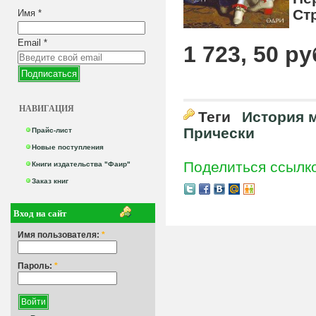
Ст
Имя
*
Email
*
1 723, 50 ру
НАВИГАЦИЯ
Теги
История 
Прически
Прайс-лист
Новые поступления
Поделиться ссылк
Книги издательства "Фаир"
Заказ книг
Вход на сайт
Имя пользователя:
*
Пароль:
*