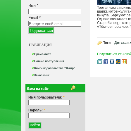
Имя
*
Третья часть прикл
шайка котов-хулига
выкупа. Барсукот ре
Email
*
Однако возникает в
Старобинец, в кото
«Тёмное прошлое. 
Теги
Детская 
НАВИГАЦИЯ
Поделиться ссылко
Прайс-лист
Новые поступления
Книги издательства "Фаир"
Заказ книг
Вход на сайт
Имя пользователя:
*
Пароль:
*