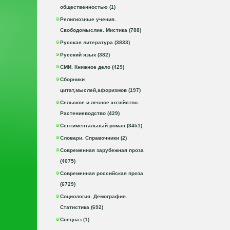
общественностью (1)
Религиозные учения.
Свободомыслие. Мистика (788)
Русская литература (3833)
Русский язык (382)
СМИ. Книжное дело (429)
Сборники
цитат,мыслей,афоризмов (197)
Сельское и лесное хозяйство.
Растениеводство (429)
Сентиментальный роман (3451)
Словари. Справочники (2)
Современная зарубежная проза
(4075)
Современная российская проза
(6729)
Социология. Демография.
Статистика (692)
Спецназ (1)