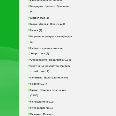
Медицина. Красота. Здоровье
(4)
Мифология (1)
Мода. Макияж. Прически (1)
Наука (1)
Научно-популярная литература
(1)
Нефтегазовый комплекс.
Энергетика (9)
Образование. Педагогика (1641)
Охотничье хозяйство. Рыбное
хозяйство (17)
Политика. Политология (875)
Поэзия (1674)
Право. Юридические науки
(3195)
Психология (5012)
Путеводители (1)
Реклама. Связи с