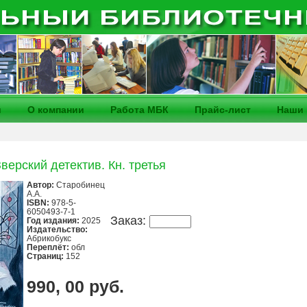
и
О компании
Работа МБК
Прайс-лист
Наши 
Зверский детектив. Кн. третья
Автор:
Старобинец
А.А.
ISBN:
978-5-
6050493-7-1
Заказ:
Год издания:
2025
Издательство:
Абрикобукс
Переплёт:
обл
Страниц:
152
990, 00 руб.