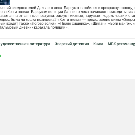
ючений следователей Дальнего леса. Барсукот влюбился в прекрасную кошку, 
нов «Когти гнева». Барсукам полиции Дальнего леса начинают приходить пис
шается на отчаянные поступки: рискует жизнью, нарушает кодекс чести и став
опрос: была ли кошка похищена? «Когти гнева» — продолжение цикла «Зверс
рый входят также «Логово волка», «Право хищника», «Щипач», «Боги манго», 
Пальмовый дневник каракала полиции».
художественная литература
Зверский детектив
Книга
МБК рекоменд
й