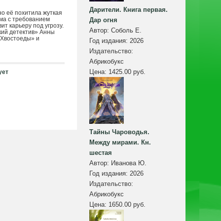
Дарители. Книга первая.
но её похитила жуткая
ьма с требованием
Дар огня
ит карьеру под угрозу.
Автор:
Соболь Е.
кий детектив» Анны
«Хвостоеды» и
Год издания:
2026
Издательство:
Абрикобукс
Цена:
1425.00 руб.
ует
Тайны Чароводья.
Между мирами. Кн.
шестая
Автор:
Иванова Ю.
Год издания:
2026
Издательство:
Абрикобукс
Цена:
1650.00 руб.