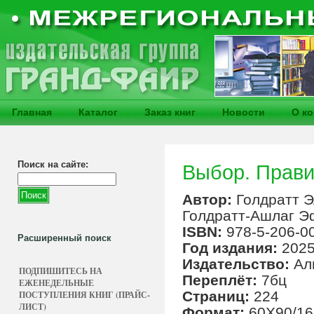
Главная
Каталог
Заказ книг
Новости
О к
Поиск на сайте:
Выбор. Прави
Автор:
Голдратт Э
Голдратт-Ашлаг Э
ISBN:
978-5-206-0
Расширенный поиск
Год издания:
202
Издательство:
Ал
ПОДПИШИТЕСЬ НА
Переплёт:
7бц
ЕЖЕНЕДЕЛЬНЫЕ
Страниц:
224
ПОСТУПЛЕНИЯ КНИГ (ПРАЙС-
ЛИСТ)
Формат:
60X90/16