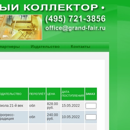
партнеры
Издательство
Контакты
ДАТА
ЗДАТЕЛЬСТВО
ПЕРЕПЛЁТ
ЦЕНА
ЗАКАЗ
ПОСТУПЛЕНИЯ
828.00
иола 21-й век
обл
15.05.2022
руб.
рогресс-
240.00
обл
10.05.2022
радиция
руб.