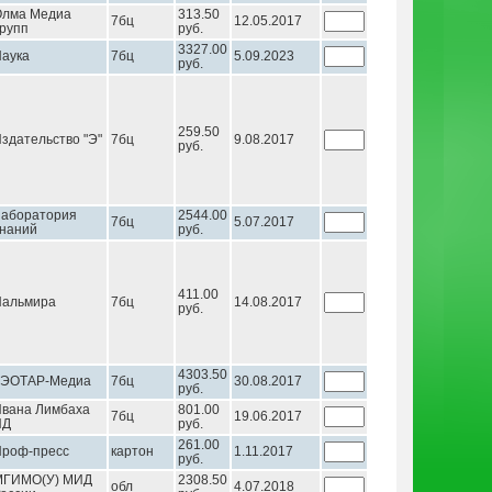
Олма Медиа
313.50
7бц
12.05.2017
рупп
руб.
3327.00
аука
7бц
5.09.2023
руб.
259.50
здательство "Э"
7бц
9.08.2017
руб.
аборатория
2544.00
7бц
5.07.2017
наний
руб.
411.00
Пальмира
7бц
14.08.2017
руб.
4303.50
ГЭОТАР-Медиа
7бц
30.08.2017
руб.
вана Лимбаха
801.00
7бц
19.06.2017
ИД
руб.
261.00
роф-пресс
картон
1.11.2017
руб.
МГИМО(У) МИД
2308.50
обл
4.07.2018