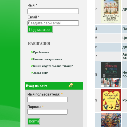
Имя
*
3
Др
Email
*
4
Пл
5
Цв
НАВИГАЦИЯ
6
Дв
Прайс-лист
Ар
7
Ar
Новые поступления
Книги издательства "Фаир"
Не
Заказ книг
8
по
Вход на сайт
Имя пользователя:
*
9
Ро
Пароль:
*