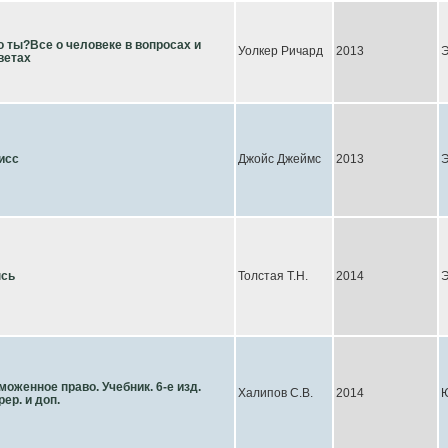
о ты?Все о человеке в вопросах и
Уолкер Ричард
2013
Э
ветах
исс
Джойс Джеймс
2013
Э
сь
Толстая Т.Н.
2014
Э
моженное право. Учебник. 6-е изд.
Халипов С.В.
2014
рер. и доп.