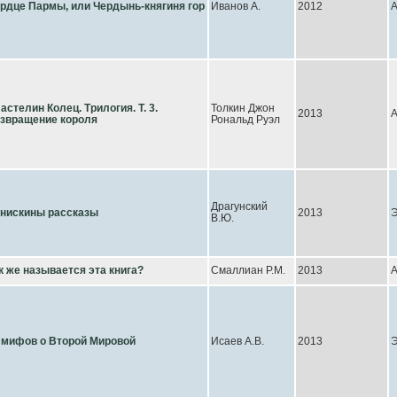
рдце Пармы, или Чердынь-княгиня гор
Иванов А.
2012
А
астелин Колец. Трилогия. Т. 3.
Толкин Джон
2013
А
звращение короля
Рональд Руэл
Драгунский
нискины рассказы
2013
Э
В.Ю.
к же называется эта книга?
Смаллиан Р.М.
2013
 мифов о Второй Мировой
Исаев А.В.
2013
Э