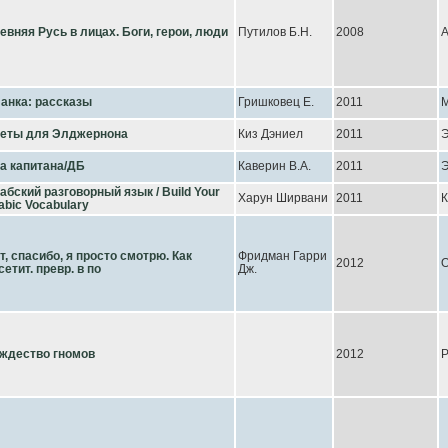
евняя Русь в лицах. Боги, герои, люди
Путилов Б.Н.
2008
А
анка: рассказы
Гришковец Е.
2011
еты для Элджернона
Киз Дэниел
2011
Э
а капитана/ДБ
Каверин В.А.
2011
Э
абский разговорный язык / Build Your
Харун Ширвани
2011
К
abic Vocabulary
т, спасибо, я просто смотрю. Как
Фридман Гарри
2012
О
сетит. превр. в по
Дж.
ждество гномов
2012
Р