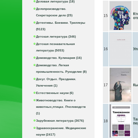
Деловая литература (18)
Делопроизводство.
Кт
Секретарское дело (25)
15
от
Детективы. Боевики. Триллеры
(9123)
Детская литература (346)
Детская познавательная
16
Ул
литература (5053)
Домоводство. Кулинария (16)
Домоводство. Легкая
промышленность. Рукоделие (8)
Досуг. Отдых. Праздники.
17
Кы
Увлечения (1)
Естественные науки (6)
Животноводство. Книги о
животных,птицах. Пчеловодств
(1)
Та
Зарубежная литература (3676)
18
пе
Здравоохранение. Медицинские
науки (2417)