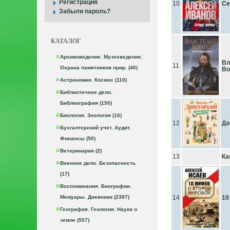
Регистрация
10
Се
Забыли пароль?
КАТАЛОГ
Архивоведение. Музееведение.
Вл
11
Охрана памятников прир. (40)
Во
Астрономия. Космос (110)
Библиотечное дело.
Библиография (150)
Биология. Зоология (16)
12
Де
Бухгалтерский учет. Аудит.
Финансы (50)
Ветеринария (2)
13
Ка
Военное дело. Безопасность
(17)
Воспоминания. Биографии.
Мемуары. Дневники (2387)
14
10
География. Геология. Науки о
земле (557)