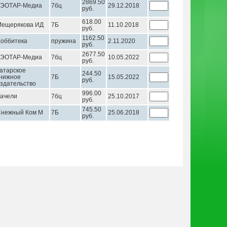
2869.50
ГЭОТАР-Медиа
7бц
29.12.2018
руб.
618.00
Мещерякова ИД
7Б
11.10.2018
руб.
1162.50
оббитека
пружина
2.11.2020
руб.
2677.50
ГЭОТАР-Медиа
7бц
10.05.2022
руб.
атарское
244.50
нижное
7Б
15.05.2022
руб.
здательство
996.00
ачели
7бц
25.10.2017
руб.
745.50
Снежный Ком М
7Б
25.06.2018
руб.