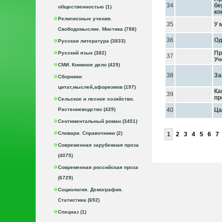
34
бе
общественностью (1)
ко
Религиозные учения.
35
У 
Свободомыслие. Мистика (788)
36
Од
Русская литература (3833)
Пр
Русский язык (382)
37
Уч
СМИ. Книжное дело (429)
38
За
Сборники
цитат,мыслей,афоризмов (197)
Ка
39
пр
Сельское и лесное хозяйство.
Растениеводство (429)
40
Ца
Сентиментальный роман (3451)
Словари. Справочники (2)
1
2
3
4
5
6
7
Современная зарубежная проза
(4075)
Современная российская проза
(6729)
Социология. Демография.
Статистика (692)
Спецназ (1)