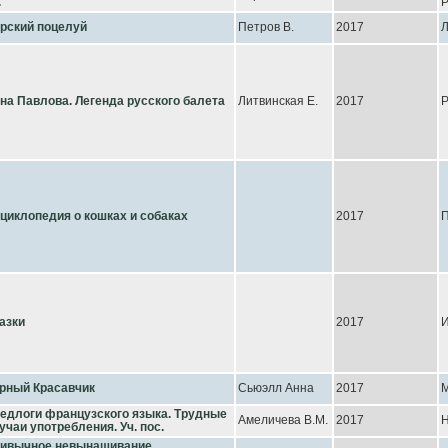
.
Р
рский поцелуй
Петров В.
2017
на Павлова. Легенда русского балета
Литвинская Е.
2017
Р
циклопедия о кошках и собаках
2017
П
азки
2017
И
рный Красавчик
Сьюэлл Анна
2017
едлоги французского языка. Трудные
Амеличева В.М.
2017
Н
учаи употребления. Уч. пос.
ивычное невынашивание