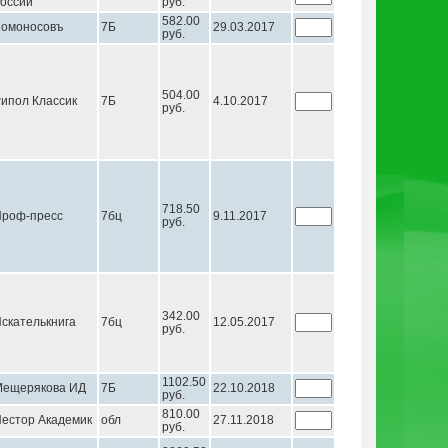
оссии
руб.
582.00
Ломоносовъ
7Б
29.03.2017
руб.
504.00
ипол Классик
7Б
4.10.2017
руб.
718.50
роф-пресс
7бц
9.11.2017
руб.
342.00
скателькнига
7бц
12.05.2017
руб.
1102.50
Мещерякова ИД
7Б
22.10.2018
руб.
810.00
естор Академик
обл
27.11.2018
руб.