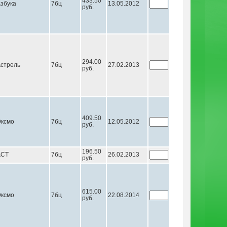
433.50
збука
7бц
13.05.2012
руб.
294.00
стрель
7бц
27.02.2013
руб.
409.50
ксмо
7бц
12.05.2012
руб.
196.50
АСТ
7бц
26.02.2013
руб.
615.00
ксмо
7бц
22.08.2014
руб.