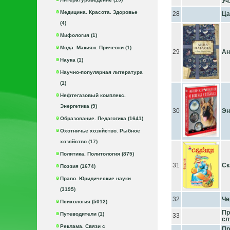
Уч
Медицина. Красота. Здоровье
28
Ца
(4)
Мифология (1)
Мода. Макияж. Прически (1)
29
Ан
Наука (1)
Научно-популярная литература
(1)
Нефтегазовый комплекс.
Энергетика (9)
30
Эн
Образование. Педагогика (1641)
Охотничье хозяйство. Рыбное
хозяйство (17)
Политика. Политология (875)
31
Ск
Поэзия (1674)
Право. Юридические науки
(3195)
32
Че
Психология (5012)
Пр
Путеводители (1)
33
сл
Реклама. Связи с
Пр