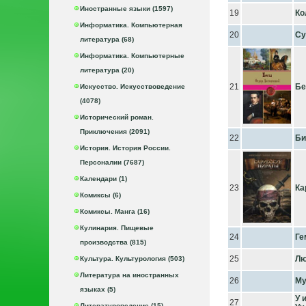
Иностранные языки (1597)
19
Ко
Информатика. Компьютерная
20
Су
литература (68)
Информатика. Компьютерные
литература (20)
21
Б
Искусство. Искусствоведение
(4078)
Исторический роман.
Приключения (2091)
22
Био
История. История России.
Персоналии (7687)
Календари (1)
23
Ка
Комиксы (6)
Комиксы. Манга (16)
Кулинария. Пищевые
24
Ге
производства (815)
25
Лю
Культура. Культурология (503)
Литература на иностранных
26
Му
языках (5)
У 
27
Литературоведение (15)