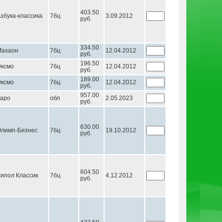
403.50
збука-классика
7бц
3.09.2012
руб.
334.50
Махаон
7бц
12.04.2012
руб.
196.50
ксмо
7бц
12.04.2012
руб.
189.00
ксмо
7бц
12.04.2012
руб.
957.00
аро
обл
2.05.2023
руб.
630.00
лимп-Бизнес
7бц
19.10.2012
руб.
604.50
ипол Классик
7бц
4.12.2012
руб.