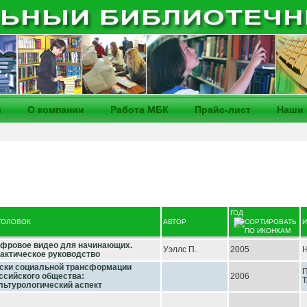
и
О компании
Работа МБК
Прайс-лист
Наши 
ГОД
ГОЛОВОК
АВТОР
И
фровое видео для начинающих.
Уэллс П.
2005
Н
актическое руководство
ски социальной трансформации
П
ссийского общества:
2006
Т
льтурологический аспект