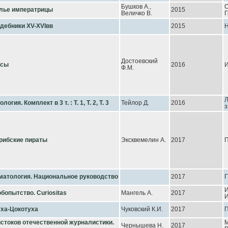
Бушков А.,
лье императрицы
2015
Величко В.
Г
дебники XV-XVIвв
2015
Н
Достоевский
есы
2016
И
Ф.М.
Л
логия. Комплект в 3 т. : Т. 1, Т. 2, Т. 3
Тейлор Д.
2016
з
рибские пираты
Эксквемелин А.
2017
матология. Национальное руководство
2017
И
бопытство. Curiositas
Мангель А.
2017
ха-Цокотуха
Чуковский К.И.
2017
П
истоков отечественной журналистики.
Чернышева Н.
2017