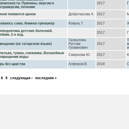
ременности. Причины, версии и
2017
нтраверсии, лечение
меня появился щенок
Доброчасова А.
2017
еваюсь сама. Книжка-тренажёр
Коваль Т.
2017
Х
опедевтика детских болезней.
2017
ебник. 2-е изд.
Галиуллин
Т
вещание (на татарском языке)
Рустам
2017
к
Гусманович
и
пелька, туман, снежинка. Волшебные
Смирнова Ю.
2017
К
евращения воды
рь без царства
Алферов В.
2018
8
9
следующая ›
последняя »