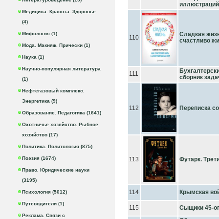
иллюстраций.
Медицина. Красота. Здоровье
(4)
Мифология (1)
Сладкая жизн
110
счастливо ж
Мода. Макияж. Прически (1)
Наука (1)
Научно-популярная литература
Бухгалтерски
111
сборник задач
(1)
Нефтегазовый комплекс.
Энергетика (9)
112
Переписка со
Образование. Педагогика (1641)
Охотничье хозяйство. Рыбное
хозяйство (17)
Политика. Политология (875)
Поэзия (1674)
113
Футарк. Трет
Право. Юридические науки
(3195)
114
Крымская вой
Психология (5012)
Путеводители (1)
115
Сыщики 45-о
Реклама. Связи с