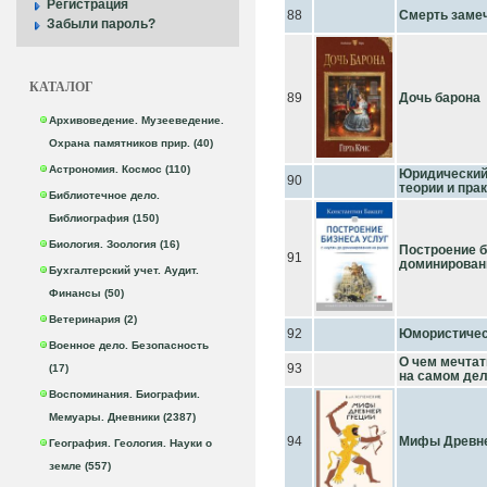
Регистрация
88
Смерть заме
Забыли пароль?
КАТАЛОГ
89
Дочь барона
Архивоведение. Музееведение.
Охрана памятников прир. (40)
Астрономия. Космос (110)
Юридический 
90
теории и пра
Библиотечное дело.
Библиография (150)
Биология. Зоология (16)
Построение б
91
доминирован
Бухгалтерский учет. Аудит.
Финансы (50)
Ветеринария (2)
92
Юмористичес
Военное дело. Безопасность
О чем мечтат
93
(17)
на самом деле
Воспоминания. Биографии.
Мемуары. Дневники (2387)
94
Мифы Древне
География. Геология. Науки о
земле (557)