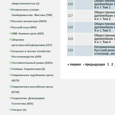
Общественна
общественностью (1)
116
древнейших в
4-х т. Том 1
Религиозные учения.
Общественна
Свободомыслие. Мистика (788)
117
древнейших в
4-х т. Том 2
Русская литература (3833)
Общественна
118
древнейших в
Русский язык (382)
4-х т. Том 3
СМИ. Книжное дело (429)
Общественна
119
древнейших в
Сборники
4-х т. Том 4
цитат,мыслей,афоризмов (197)
Неприкаянная
120
Русский рево
Сельское и лесное хозяйство.
этнограф, ав
Растениеводство (429)
Сентиментальный роман (3451)
« первая
‹ предыдущая
1
2
Словари. Справочники (2)
Современная зарубежная проза
(4075)
Современная российская проза
(6729)
Социология. Демография.
Статистика (692)
Спецназ (1)