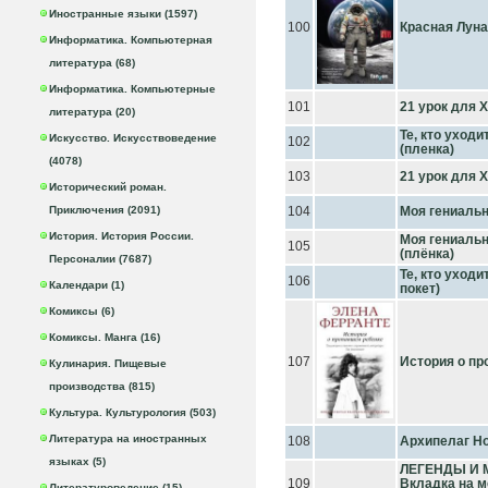
Иностранные языки (1597)
100
Красная Луна
Информатика. Компьютерная
литература (68)
Информатика. Компьютерные
101
21 урок для XX
литература (20)
Те, кто уходит
Искусство. Искусствоведение
102
(пленка)
(4078)
103
21 урок для XX
Исторический роман.
Приключения (2091)
104
Моя гениальн
История. История России.
Моя гениальн
105
(плёнка)
Персоналии (7687)
Те, кто уходит
106
Календари (1)
покет)
Комиксы (6)
Комиксы. Манга (16)
107
История о пр
Кулинария. Пищевые
производства (815)
Культура. Культурология (503)
Литература на иностранных
108
Архипелаг Н
языках (5)
ЛЕГЕНДЫ И 
109
Вкладка на м
Литературоведение (15)