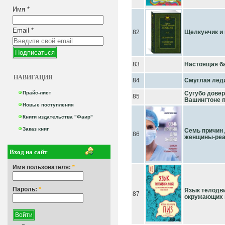
Имя
*
Email
*
82
Щелкунчик и
83
Настоящая б
НАВИГАЦИЯ
84
Смуглая лед
Прайс-лист
Сугубо довер
85
Вашингтоне 
Новые поступления
Книги издательства "Фаир"
Заказ книг
Семь причин 
86
женщины-реа
Вход на сайт
Имя пользователя:
*
Пароль:
*
Язык телодви
87
окружающих 