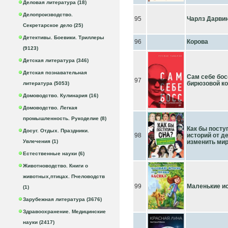
Деловая литература (18)
Делопроизводство.
95
Чарлз Дарви
Секретарское дело (25)
Детективы. Боевики. Триллеры
96
Корова
(9123)
Детская литература (346)
Детская познавательная
Сам себе бос
97
бирюзовой к
литература (5053)
Домоводство. Кулинария (16)
Домоводство. Легкая
промышленность. Рукоделие (8)
Как бы посту
Досуг. Отдых. Праздники.
98
историй от де
Увлечения (1)
изменить ми
Естественные науки (6)
Животноводство. Книги о
животных,птицах. Пчеловодств
99
Маленькие ис
(1)
Зарубежная литература (3676)
Здравоохранение. Медицинские
науки (2417)