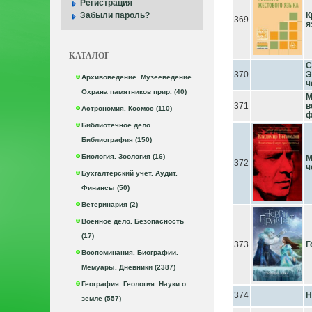
Регистрация
К
Забыли пароль?
369
я
КАТАЛОГ
С
370
Э
Архивоведение. Музееведение.
ч
Охрана памятников прир. (40)
М
371
в
Астрономия. Космос (110)
ф
Библиотечное дело.
Библиография (150)
Биология. Зоология (16)
М
372
ч
Бухгалтерский учет. Аудит.
Финансы (50)
Ветеринария (2)
Военное дело. Безопасность
(17)
373
Г
Воспоминания. Биографии.
Мемуары. Дневники (2387)
География. Геология. Науки о
374
Н
земле (557)