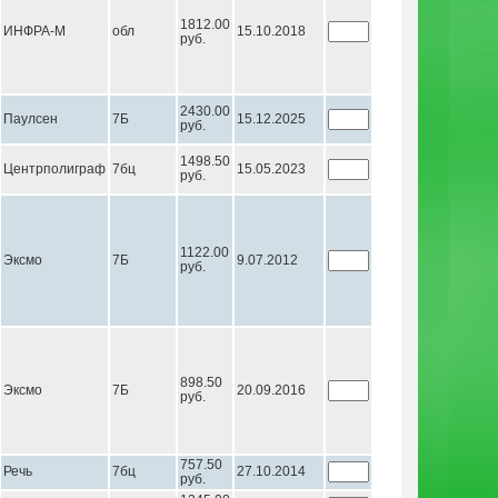
1812.00
ИНФРА-М
обл
15.10.2018
руб.
2430.00
Паулсен
7Б
15.12.2025
руб.
1498.50
Центрполиграф
7бц
15.05.2023
руб.
1122.00
Эксмо
7Б
9.07.2012
руб.
898.50
Эксмо
7Б
20.09.2016
руб.
757.50
Речь
7бц
27.10.2014
руб.