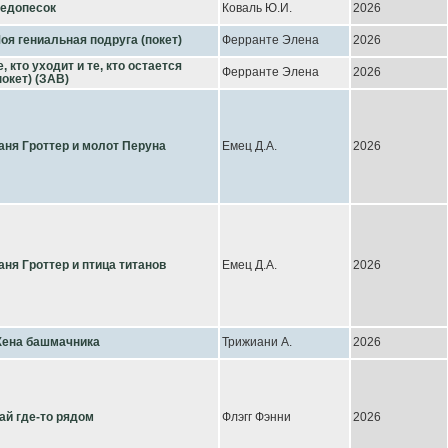
едопесок
Коваль Ю.И.
2026
оя гениальная подруга (покет)
Ферранте Элена
2026
е, кто уходит и те, кто остается
Ферранте Элена
2026
покет) (ЗАВ)
аня Гроттер и молот Перуна
Емец Д.А.
2026
аня Гроттер и птица титанов
Емец Д.А.
2026
ена башмачника
Трижиани А.
2026
ай где-то рядом
Флэгг Фэнни
2026