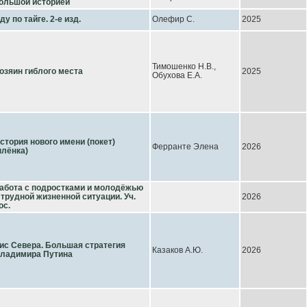
ольшой историей
ду по тайге. 2-е изд.
Олефир С.
2025
Тимошенко Н.В.,
озяин гиблого места
2025
Обухова Е.А.
стория нового имени (покет)
Ферранте Элена
2026
плёнка)
абота с подростками и молодёжью
 трудной жизненной ситуации. Уч.
2026
ос.
ис Севера. Большая стратегия
Казаков А.Ю.
2026
ладимира Путина