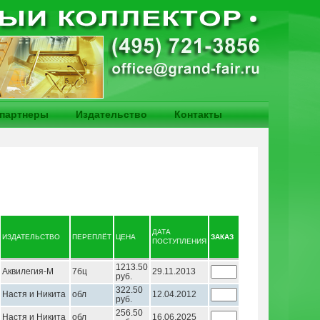
партнеры
Издательство
Контакты
ДАТА
ИЗДАТЕЛЬСТВО
ПЕРЕПЛЁТ
ЦЕНА
ЗАКАЗ
ПОСТУПЛЕНИЯ
1213.50
Аквилегия-М
7бц
29.11.2013
руб.
322.50
Настя и Никита
обл
12.04.2012
руб.
256.50
Настя и Никита
обл
16.06.2025