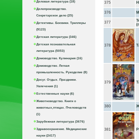
Деловая литература (18)
375
Н
Делопроизводство.
376
М
Секретарское дело (25)
Т
377
Детективы. Боевики. Триллеры
(
(9123)
Детская литература (346)
Детская познавательная
378
Т
литература (5053)
Домоводство. Кулинария (16)
Домоводство. Легкая
промышленность. Рукоделие (8)
Досуг. Отдых. Праздники.
379
Т
Увлечения (1)
Естественные науки (6)
Животноводство. Книги о
380
Ж
животных,птицах. Пчеловодств
(1)
Зарубежная литература (3676)
Здравоохранение. Медицинские
381
Р
науки (2417)