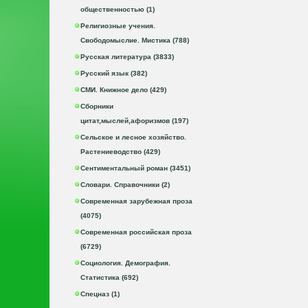
общественностью (1)
Религиозные учения.
Свободомыслие. Мистика (788)
Русская литература (3833)
Русский язык (382)
СМИ. Книжное дело (429)
Сборники
цитат,мыслей,афоризмов (197)
Сельское и лесное хозяйство.
Растениеводство (429)
Сентиментальный роман (3451)
Словари. Справочники (2)
Современная зарубежная проза
(4075)
Современная российская проза
(6729)
Социология. Демография.
Статистика (692)
Спецназ (1)