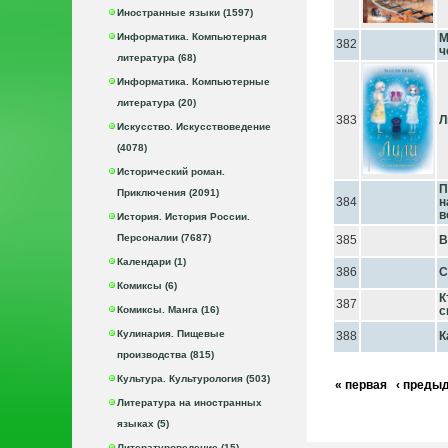
Иностранные языки (1597)
Информатика. Компьютерная
М
382
ч
литература (68)
Информатика. Компьютерные
литература (20)
383
Л
Искусство. Искусствоведение
(4078)
Исторический роман.
П
Приключения (2091)
384
н
в
История. История России.
Персоналии (7687)
385
В
Календари (1)
386
С
Комиксы (6)
К
387
Комиксы. Манга (16)
с
Кулинария. Пищевые
388
К
производства (815)
Культура. Культурология (503)
« первая
‹ преды
Литература на иностранных
языках (5)
Литературоведение (15)