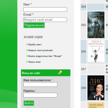
б
Имя
*
364
И
Email
*
365
Х
НАВИГАЦИЯ
Прайс-лист
И
Новые поступления
366
(
Книги издательства "Фаир"
Заказ книг
Р
367
в
Вход на сайт
п
Имя пользователя:
*
Л
368
В
Пароль:
*