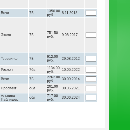
1350.00
Вече
7Б
8.11.2018
руб.
751.50
Эксмо
7Б
9.08.2017
руб.
912.00
Теревинф
7Б
29.08.2012
руб.
1134.00
Росмэн
7бц
10.05.2022
руб.
2262.00
Вече
7Б
30.09.2014
руб.
201.00
Проспект
обл
30.05.2021
руб.
Альпина
717.00
обл
30.06.2024
Паблишер
руб.