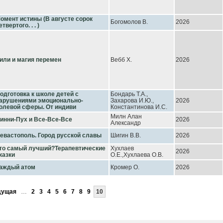
омент истины (В августе сорок
Богомолов В.
2026
етвертого. . . )
или и магия перемен
Вебб Х.
2026
одготовка к школе детей с
Бондарь Т.А.,
арушениями эмоционально-
Захарова И.Ю.,
2026
олевой сферы. От индиви
Константинова И.С.
Милн Алан
инни-Пух и Все-Все-Все
2026
Александр
евастополь. Город русской славы
Шигин В.В.
2026
то самый лучший?Терапевтические
Хухлаев
2026
казки
О.Е.,Хухлаева О.В.
аждый атом
Кромер О.
2026
дущая
…
2
3
4
5
6
7
8
9
10