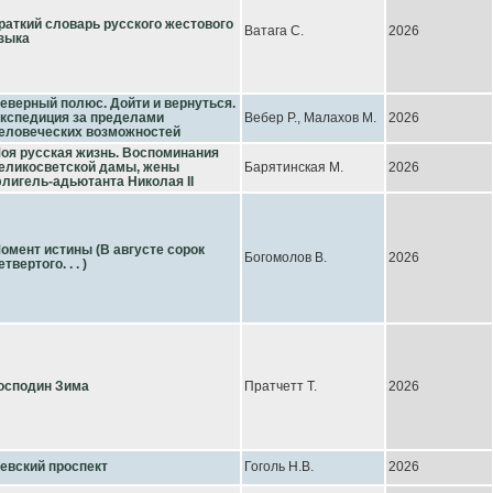
раткий словарь русского жестового
Ватага С.
2026
зыка
еверный полюс. Дойти и вернуться.
кспедиция за пределами
Вебер Р., Малахов М.
2026
еловеческих возможностей
оя русская жизнь. Воспоминания
еликосветской дамы, жены
Барятинская М.
2026
лигель-адьютанта Николая II
омент истины (В августе сорок
Богомолов В.
2026
етвертого. . . )
осподин Зима
Пратчетт Т.
2026
евский проспект
Гоголь Н.В.
2026