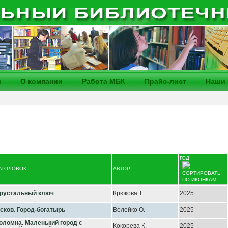
и
О компании
Работа МБК
Прайс-лист
Наши 
ГОД
АГОЛОВОК
АВТОР
рустальный ключ
Крюкова Т.
2025
сков. Город-богатырь
Велейко О.
2025
оломна. Маленький город с
Кокорева К.
2025