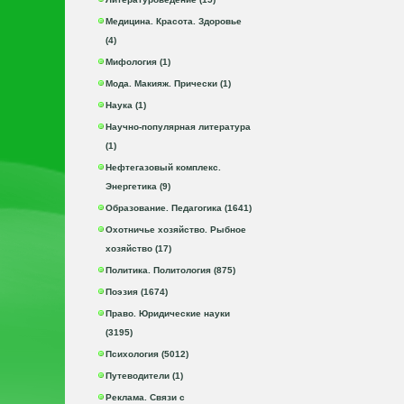
Медицина. Красота. Здоровье
(4)
Мифология (1)
Мода. Макияж. Прически (1)
Наука (1)
Научно-популярная литература
(1)
Нефтегазовый комплекс.
Энергетика (9)
Образование. Педагогика (1641)
Охотничье хозяйство. Рыбное
хозяйство (17)
Политика. Политология (875)
Поэзия (1674)
Право. Юридические науки
(3195)
Психология (5012)
Путеводители (1)
Реклама. Связи с