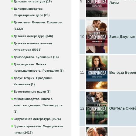
9
Деловая литература (18)
Лизы
Делопроизводство.
Секретарское дело (25)
Детективы. Боевики. Триллеры
(9123)
Детская литература (346)
10
Зима Джулье
Детская познавательная
литература (5053)
Домоводство. Кулинария (16)
Домоводство. Легкая
промышленность. Рукоделие (8)
11
Волосы Берен
Досуг. Отдых. Праздники.
Увлечения (1)
Естественные науки (6)
Животноводство. Книги о
животных,птицах. Пчеловодств
12
Обитель Сине
(1)
Зарубежная литература (3676)
Здравоохранение. Медицинские
науки (2417)