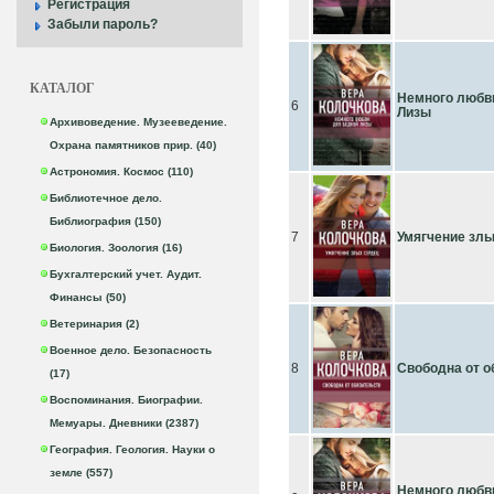
Регистрация
Забыли пароль?
КАТАЛОГ
Немного любв
6
Лизы
Архивоведение. Музееведение.
Охрана памятников прир. (40)
Астрономия. Космос (110)
Библиотечное дело.
Библиография (150)
7
Умягчение злы
Биология. Зоология (16)
Бухгалтерский учет. Аудит.
Финансы (50)
Ветеринария (2)
Военное дело. Безопасность
8
Свободна от о
(17)
Воспоминания. Биографии.
Мемуары. Дневники (2387)
География. Геология. Науки о
земле (557)
Немного любв