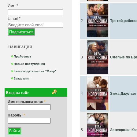
Имя
*
Email
*
2
Третий ребено
НАВИГАЦИЯ
Прайс-лист
3
Слепые по Бр
Новые поступления
Книги издательства "Фаир"
Заказ книг
Вход на сайт
4
Зима Джулье
Имя пользователя:
*
Пароль:
*
5
Завещание Ка