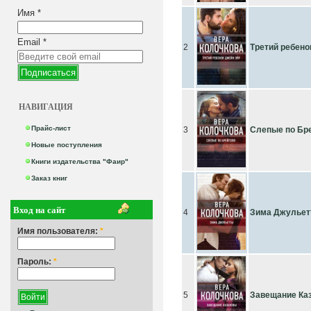
Имя
*
Email
*
2
Третий ребено
НАВИГАЦИЯ
Прайс-лист
3
Слепые по Бр
Новые поступления
Книги издательства "Фаир"
Заказ книг
Вход на сайт
4
Зима Джулье
Имя пользователя:
*
Пароль:
*
5
Завещание Ка