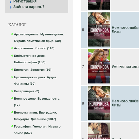
Регистрация
Забыли пароль?
КАТАЛОГ
Немного любв
6
Лизы
Архивоведение. Музееведение.
Охрана памятников прир. (40)
Астрономия. Космос (110)
Библиотечное дело.
Библиография (150)
7
Умягчение злы
Биология. Зоология (16)
Бухгалтерский учет. Аудит.
Финансы (50)
Ветеринария (2)
Военное дело. Безопасность
Немного любв
8
Лизы
(17)
Воспоминания. Биографии.
Мемуары. Дневники (2387)
География. Геология. Науки о
земле (557)