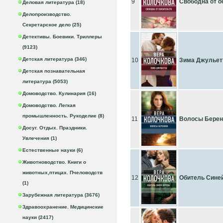
9
Свободна от о
Деловая литература (18)
Делопроизводство.
Секретарское дело (25)
Детективы. Боевики. Триллеры
(9123)
Детская литература (346)
10
Зима Джулье
Детская познавательная
литература (5053)
Домоводство. Кулинария (16)
Домоводство. Легкая
промышленность. Рукоделие (8)
11
Волосы Берен
Досуг. Отдых. Праздники.
Увлечения (1)
Естественные науки (6)
Животноводство. Книги о
животных,птицах. Пчеловодств
12
Обитель Сине
(1)
Зарубежная литература (3676)
Здравоохранение. Медицинские
науки (2417)