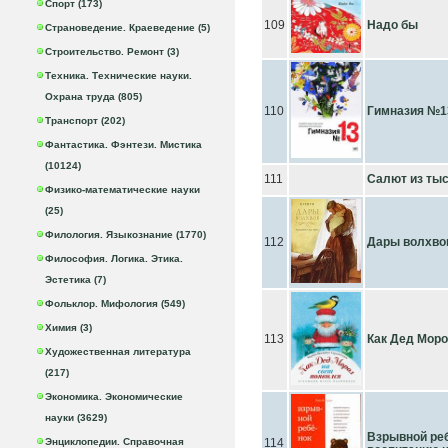
Спорт (173)
109
Надо бы
Страноведение. Краеведение (5)
Строительство. Ремонт (3)
Техника. Технические науки.
Охрана труда (805)
110
Гимназия №13
Транспорт (202)
Фантастика. Фэнтези. Мистика
(10124)
111
Салют из тыс
Физико-математические науки
(25)
Филология. Языкознание (1770)
112
Дары волхво
Философия. Логика. Этика.
Эстетика (7)
Фольклор. Мифология (549)
Химия (3)
113
Как Дед Моро
Художественная литература
(217)
Экономика. Экономические
науки (3629)
Взрывной реб
Энциклопедии. Справочная
114