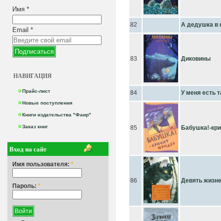
Имя
*
82
А дедушка в
Email
*
83
Диковины
НАВИГАЦИЯ
Прайс-лист
84
У меня есть 
Новые поступления
Книги издательства "Фаир"
Заказ книг
85
Бабушка!-кри
Вход на сайт
Имя пользователя:
*
86
Девять жизне
Пароль:
*