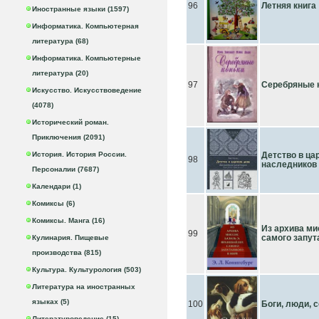
96
Летняя книга
Иностранные языки (1597)
Информатика. Компьютерная
литература (68)
Информатика. Компьютерные
литература (20)
97
Серебряные 
Искусство. Искусствоведение
(4078)
Исторический роман.
Приключения (2091)
История. История России.
Детство в ца
98
наследников 
Персоналии (7687)
Календари (1)
Комиксы (6)
Комиксы. Манга (16)
Из архива ми
99
самого запут
Кулинария. Пищевые
производства (815)
Культура. Культурология (503)
Литература на иностранных
языках (5)
100
Боги, люди, 
Литературоведение (15)