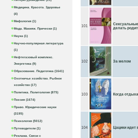
Медицина. Красота. Здоровье
(4)
Мифология (1)
Сексуальные,
101
делать роди
Мода. Макияж. Прически (1)
Наука (1)
Научно-популярная литература
(1)
Нефтегазовый комплекс.
102
За мелом
Энергетика (9)
Образование. Педагогика (1641)
Охотничье хозяйство. Рыбное
хозяйство (17)
Политика. Политология (875)
103
Когда отдыха
Поэзия (1674)
Право. Юридические науки
(3195)
Психология (5012)
104
Цацики идет 
Путеводители (1)
Реклама. Связи с