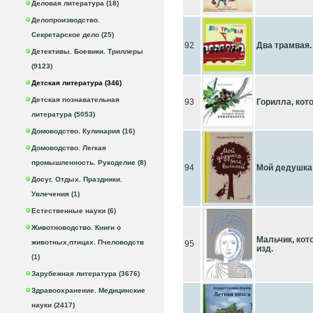
Деловая литература (18)
Делопроизводство.
Секретарское дело (25)
92
Два трамвая.
Детективы. Боевики. Триллеры
(9123)
Детская литература (346)
Детская познавательная
93
Горилла, кот
литература (5053)
Домоводство. Кулинария (16)
Домоводство. Легкая
промышленность. Рукоделие (8)
94
Мой дедушка 
Досуг. Отдых. Праздники.
Увлечения (1)
Естественные науки (6)
Животноводство. Книги о
Мальчик, кот
животных,птицах. Пчеловодств
95
изд.
(1)
Зарубежная литература (3676)
Здравоохранение. Медицинские
науки (2417)