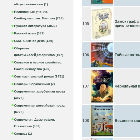
общественностью (1)
Религиозные учения.
Свободомыслие. Мистика (788)
Замок графа
105
приключения
Русская литература (3833)
Русский язык (382)
СМИ. Книжное дело (429)
Сборники
106
Тайны анато
цитат,мыслей,афоризмов (197)
Сельское и лесное хозяйство.
Растениеводство (429)
Сентиментальный роман (3451)
Словари. Справочники (2)
107
Чернильная 
Современная зарубежная проза
(4075)
Современная российская проза
(6729)
Социология. Демография.
108
Весенняя кни
Статистика (692)
Спецназ (1)