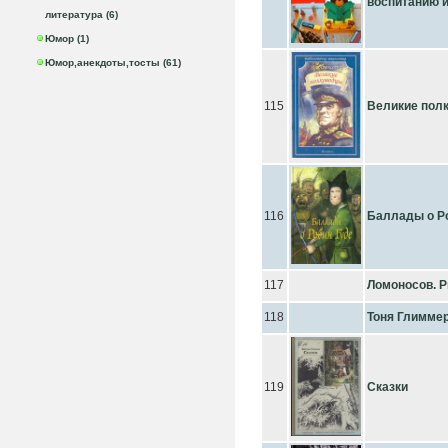
воспитанию и
литература (6)
Юмор (1)
Юмор,анекдоты,тосты (61)
115
Великие пол
116
Баллады о Р
117
Ломоносов. 
118
Тоня Глиммер
119
Сказки