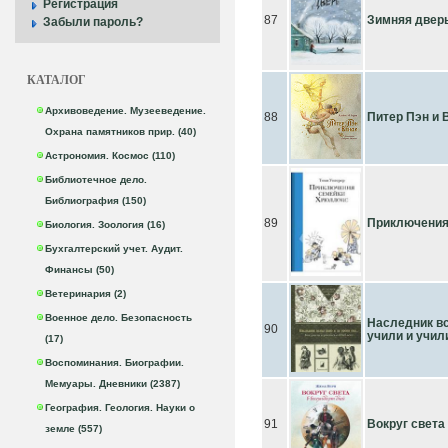
Регистрация
87
Зимняя двер
Забыли пароль?
КАТАЛОГ
Архивоведение. Музееведение.
88
Питер Пэн и 
Охрана памятников прир. (40)
Астрономия. Космос (110)
Библиотечное дело.
Библиография (150)
89
Приключения 
Биология. Зоология (16)
Бухгалтерский учет. Аудит.
Финансы (50)
Ветеринария (2)
Военное дело. Безопасность
Наследник вст
90
учили и училис
(17)
Воспоминания. Биографии.
Мемуары. Дневники (2387)
География. Геология. Науки о
91
Вокруг света
земле (557)