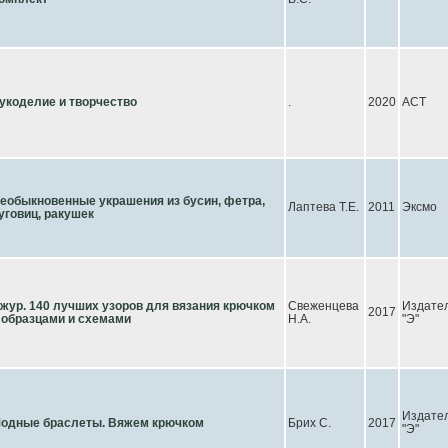
укоделие и творчество
.
2020
АСТ
еобыкновенные украшения из бусин, фетра,
Лаптева Т.Е.
2011
Эксмо
уговиц, ракушек
жур. 140 лучших узоров для вязания крючком
Свеженцева
Издате
2017
 образцами и схемами
Н.А.
"Э"
Издате
одные браслеты. Вяжем крючком
Брих С.
2017
"Э"