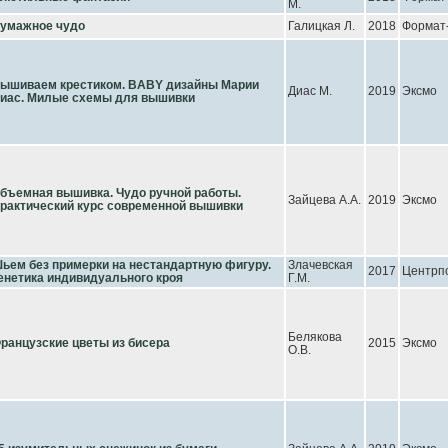
М.
умажное чудо
Галицкая Л.
2018
Формат
ышиваем крестиком. BABY дизайны Марии
Диас М.
2019
Эксмо
иас. Милые схемы для вышивки
бъемная вышивка. Чудо ручной работы.
Зайцева А.А.
2019
Эксмо
рактический курс современной вышивки
ьем без примерки на нестандартную фигуру.
Злачевская
2017
Центрп
енетика индивидуального кроя
Г.М.
Белякова
ранцузские цветы из бисера
2015
Эксмо
О.В.