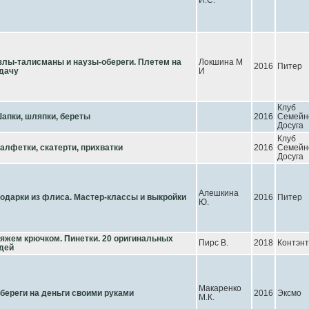
И.С.
злы-талисманы и наузы-обереги. Плетем на
Локшина М
2016
Питер
дачу
И
Клуб
апки, шляпки, береты
2016
Семейн
Досуга
Клуб
алфетки, скатерти, прихватки
2016
Семейн
Досуга
Алешкина
одарки из флиса. Мастер-классы и выкройки
2016
Питер
Ю.
яжем крючком. Пинетки. 20 оригинальных
Пирс В.
2018
Контэнт
дей
Макаренко
береги на деньги своими руками
2016
Эксмо
М.К.