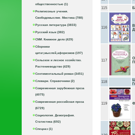
общественностью (1)
115
Б
Религиозные учения.
Свободомыслие. Мистика (788)
Русская литература (3833)
В
116
Д
Русский язык (382)
СМИ. Книжное дело (429)
Сборники
цитат,мыслей,афоризмов (197)
О
117
Сельское и лесное хозяйство.
П
Растениеводство (429)
Сентиментальный роман (3451)
Ш
Словари. Справочники (2)
118
Г
Современная зарубежная проза
(4075)
Современная российская проза
119
Ф
(6729)
Социология. Демография.
Статистика (692)
Спецназ (1)