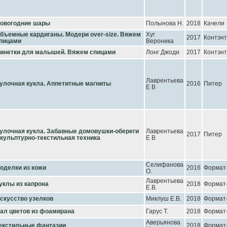
овогодние шары
Полынова Н.
2018
Качели
бъемные кардиганы. Модери over-size. Вяжем
Хуг
2017
Контэнт
пицами
Вероника
инетки для малышей. Вяжем спицами
Лонг Джоди
2017
Контэнт
Лаврентьева
улочная кукла. Аппетитные магниты
2016
Питер
Е В
улочная кукла. Забавные домовушки-обереги
Лаврентьева
2017
Питер
кульптурно-текстильная техника
Е В
Селифанова
оделки из кожи
2016
Формат
О.
Лаврентьева
уклы из капрона
2018
Формат
Е.В.
скусство узелков
Миклуш Е.В.
2018
Формат
ал цветов из фоамирана
Гарус Т.
2018
Формат
Аверьянова
екстильные фантазии
2018
Формат