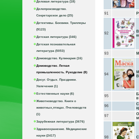
Деловая литература (18)
Делопроизводство.
91
Р
Секретарское дело (25)
Детективы. Боевики. Триллеры
(9123)
В
92
к
Детская литература (346)
Детская познавательная
литература (5053)
93
М
Домоводство. Кулинария (16)
Домоводство. Легкая
М
промышленность. Рукоделие (8)
94
В
Досуг. Отдых. Праздники.
Увлечения (1)
Естественные науки (6)
Б
95
в
Животноводство. Книги о
С
96
животных,птицах. Пчеловодств
к
О
(1)
97
м
Зарубежная литература (3676)
Здравоохранение. Медицинские
науки (2417)
98
С