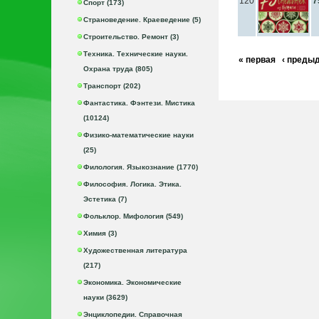
120
7
Спорт (173)
Страноведение. Краеведение (5)
Строительство. Ремонт (3)
Техника. Технические науки.
« первая
‹ преды
Охрана труда (805)
Транспорт (202)
Фантастика. Фэнтези. Мистика
(10124)
Физико-математические науки
(25)
Филология. Языкознание (1770)
Философия. Логика. Этика.
Эстетика (7)
Фольклор. Мифология (549)
Химия (3)
Художественная литература
(217)
Экономика. Экономические
науки (3629)
Энциклопедии. Справочная