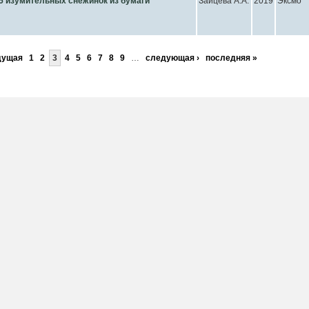
5 изумительных снежинок из бумаги
Зайцева А.А.
2019
Эксмо
дущая
1
2
3
4
5
6
7
8
9
…
следующая ›
последняя »