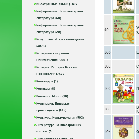
Иностранные языки (1597)
Информатика. Компьютерная
литература (68)
Информатика. Компьютерные
У
99
у
литература (20)
Искусство. Искусствоведение
(4078)
100
Ш
Исторический роман.
Приключения (2091)
101
С
История. История России.
Персоналии (7687)
Календари (1)
102
П
Комиксы (6)
Комиксы. Манга (16)
Кулинария. Пищевые
В
103
производства (815)
и
Культура. Культурология (503)
Литература на иностранных
языках (5)
104
О
Литературоведение (15)