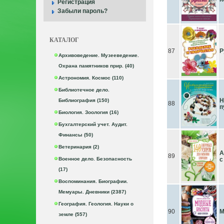
Регистрация
Забыли пароль?
КАТАЛОГ
87
Р
Архивоведение. Музееведение.
Охрана памятников прир. (40)
Астрономия. Космос (110)
Библиотечное дело.
Н
Библиография (150)
88
п
Биология. Зоология (16)
Бухгалтерский учет. Аудит.
Финансы (50)
Ветеринария (2)
А
89
Военное дело. Безопасность
с
(17)
Воспоминания. Биографии.
Мемуары. Дневники (2387)
География. Геология. Науки о
90
М
земле (557)