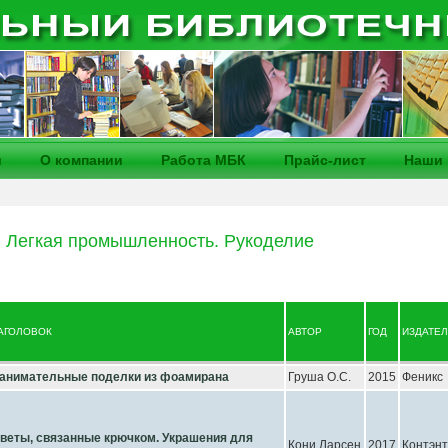
и
О компании
Работа МБК
Прайс-лист
Наши 
 Легкая промышленность. Рукоделие
АГОЛОВОК
АВТОР
ГОД
ИЗДАТЕ
анимательные поделки из фоамирана
Груша О.С.
2015
Феникс
веты, связанные крючком. Украшения для
Кони Ларсен
2017
Контэнт