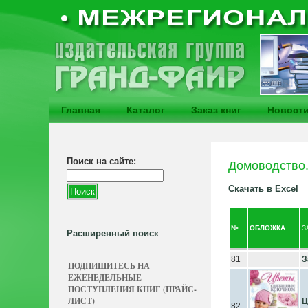
Главная
Каталог
Заказ книг
Новост
Поиск на сайте:
Домоводство.
Скачать в Excel
№
ОБЛОЖКА
З
Расширенный поиск
81
З
ПОДПИШИТЕСЬ НА
ЕЖЕНЕДЕЛЬНЫЕ
ПОСТУПЛЕНИЯ КНИГ (ПРАЙС-
ЛИСТ)
Ц
82