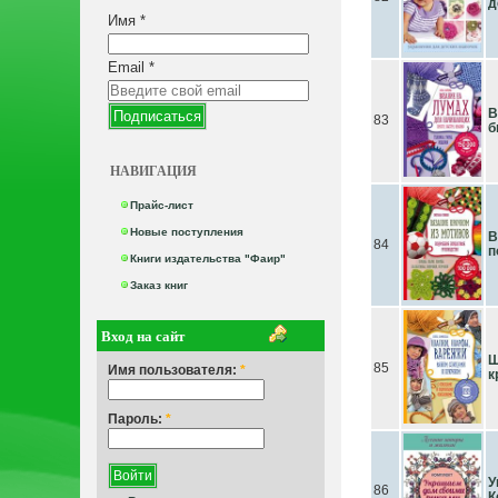
д
Имя
*
Email
*
В
83
б
НАВИГАЦИЯ
Прайс-лист
Новые поступления
В
84
п
Книги издательства "Фаир"
Заказ книг
Вход на сайт
Ш
85
Имя пользователя:
*
к
Пароль:
*
У
86
К