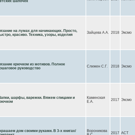
етских шапочек
язание на лумах для начинающих. Просто,
Зайцева А.А.
2018
Эксмо
ыстро, красиво. Техника, узоры, изделия
язание крючком из мотивов. Полное
Слижен С.Г.
2018
Эксмо
ошаговое руководство
апки, шарфы, варежки. Вяжем спицами и
Каминская
2017
Эксмо
рючком
Е.А.
крашаем дом своими руками. В 3-х книгах/
Вороникова
2017
АСТ
омплект
В.С.