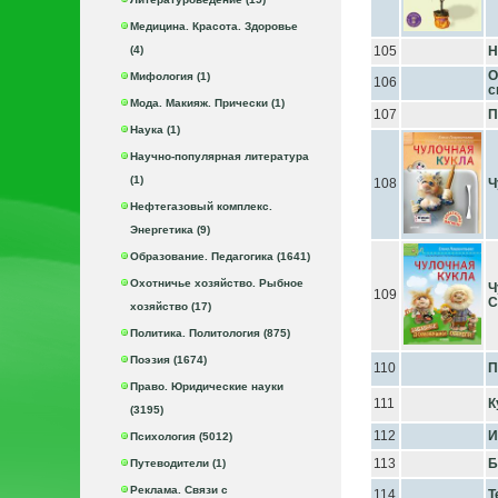
Медицина. Красота. Здоровье
(4)
105
Н
О
Мифология (1)
106
с
Мода. Макияж. Прически (1)
107
П
Наука (1)
Научно-популярная литература
(1)
108
Ч
Нефтегазовый комплекс.
Энергетика (9)
Образование. Педагогика (1641)
Охотничье хозяйство. Рыбное
Ч
109
С
хозяйство (17)
Политика. Политология (875)
Поэзия (1674)
110
П
Право. Юридические науки
111
К
(3195)
112
И
Психология (5012)
113
Б
Путеводители (1)
Реклама. Связи с
114
Т