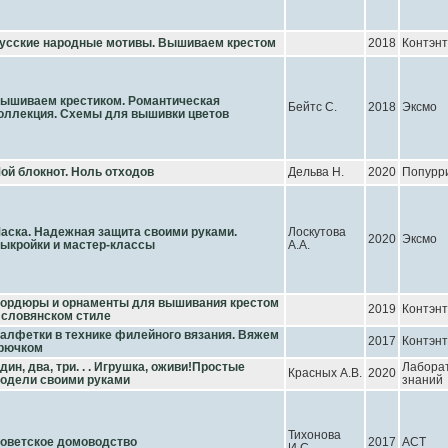
усские народные мотивы. Вышиваем крестом
2018
Контэнт
ышиваем крестиком. Романтическая
Бейтс С.
2018
Эксмо
оллекция. Схемы для вышивки цветов
ой блокнот. Ноль отходов
Дельва Н.
2020
Попурр
аска. Надежная защита своими руками.
Лоскутова
2020
Эксмо
ыкройки и мастер-классы
А.А.
ордюры и орнаменты для вышивания крестом
2019
Контэнт
 словянском стиле
алфетки в технике филейного вязания. Вяжем
2017
Контэнт
рючком
дин, два, три. . . Игрушка, оживи!Простые
Лабора
Красных А.В.
2020
одели своими руками
знаний
Тихонова
оветское домоводство
2017
АСТ