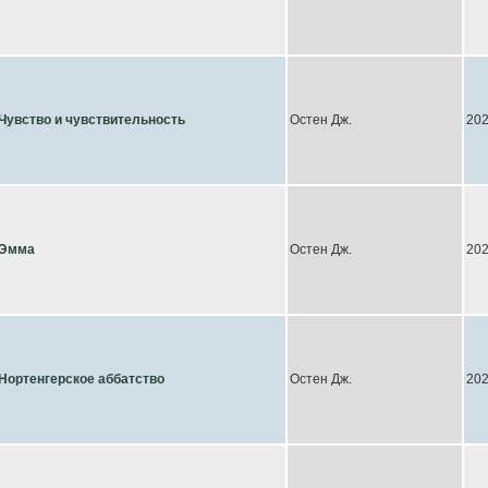
Чувство и чувствительность
Остен Дж.
20
Эмма
Остен Дж.
20
Нортенгерское аббатство
Остен Дж.
20