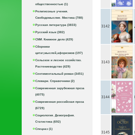
общественностью (1)
Религиозные учения.
Свободомыслие. Мистика (788)
Русская литература (3833)
3142
Русский язык (382)
СМИ. Книжное дело (429)
Сборники
цитат,мыслей,афоризмов (197)
Сельское и лесное хозяйство.
3143
Растениеводство (429)
Сентиментальный роман (3451)
Словари. Справочники (2)
Современная зарубежная проза
(4075)
3144
Современная российская проза
(6729)
Социология. Демография.
Статистика (692)
Спецназ (1)
3145