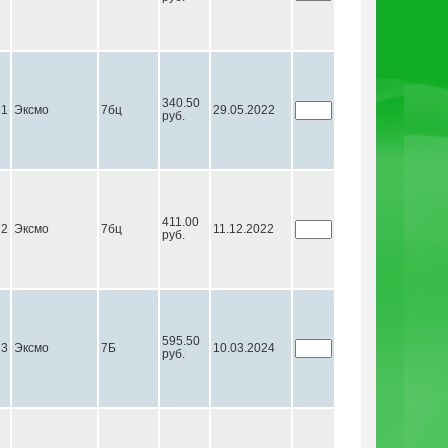
340.50
21
Эксмо
7бц
29.05.2022
руб.
411.00
22
Эксмо
7бц
11.12.2022
руб.
595.50
23
Эксмо
7Б
10.03.2024
руб.