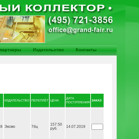
партнеры
Издательство
Контакты
ДАТА
ИЗДАТЕЛЬСТВО
ПЕРЕПЛЁТ
ЦЕНА
ЗАКАЗ
ПОСТУПЛЕНИЯ
157.50
18
Эксмо
7бц
14.07.2019
руб.