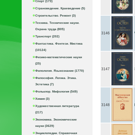
Спорт (173)
Страноведение. Краеведение (5)
Строительство. Ремонт (3)
Техника. Технические науки.
Охрана труда (805)
3146
Транспорт (202)
Фантастика. Фэнтези. Мистика
(10124)
Физико-математические науки
(25)
3147
Филология. Языкознание (1770)
Философия. Логика. Этика.
Эстетика (7)
Фольклор. Мифология (549)
Химия (3)
3148
Художественная литература
(217)
Экономика. Экономические
науки (3629)
Энциклопедии. Справочная