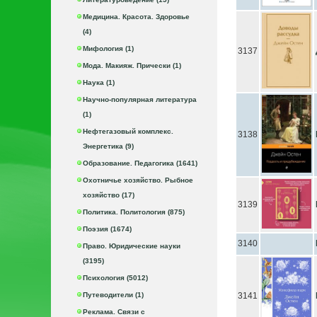
Медицина. Красота. Здоровье
(4)
Мифология (1)
3137
Мода. Макияж. Прически (1)
Наука (1)
Научно-популярная литература
(1)
Нефтегазовый комплекс.
3138
Энергетика (9)
Образование. Педагогика (1641)
Охотничье хозяйство. Рыбное
хозяйство (17)
3139
Политика. Политология (875)
Поэзия (1674)
3140
Право. Юридические науки
(3195)
Психология (5012)
Путеводители (1)
3141
Реклама. Связи с