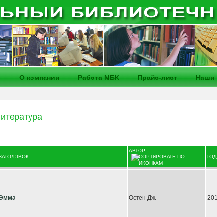
и
О компании
Работа МБК
Прайс-лист
Наши 
итература
АВТОР
ЗАГОЛОВОК
ГОД
Эмма
Остен Дж.
20