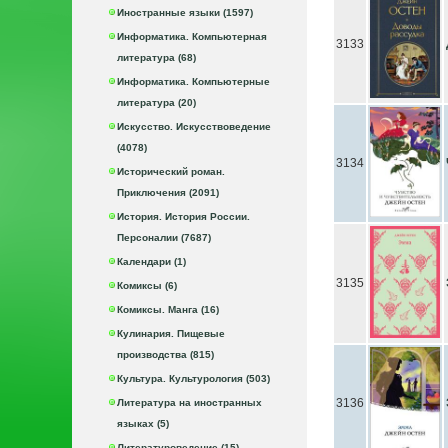
Иностранные языки (1597)
Информатика. Компьютерная
3133
литература (68)
Информатика. Компьютерные
литература (20)
Искусство. Искусствоведение
(4078)
3134
Исторический роман.
Приключения (2091)
История. История России.
Персоналии (7687)
Календари (1)
3135
Комиксы (6)
Комиксы. Манга (16)
Кулинария. Пищевые
производства (815)
Культура. Культурология (503)
3136
Литература на иностранных
языках (5)
Литературоведение (15)