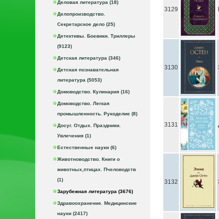
Деловая литература (18)
3129
Делопроизводство.
Секретарское дело (25)
Детективы. Боевики. Триллеры
(9123)
Детская литература (346)
3130
Детская познавательная
литература (5053)
Домоводство. Кулинария (16)
Домоводство. Легкая
промышленность. Рукоделие (8)
3131
Досуг. Отдых. Праздники.
Увлечения (1)
Естественные науки (6)
Животноводство. Книги о
животных,птицах. Пчеловодств
(1)
3132
Зарубежная литература (3676)
Здравоохранение. Медицинские
науки (2417)