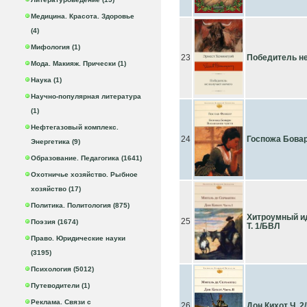
Медицина. Красота. Здоровье
(4)
Мифология (1)
23
Победитель не
Мода. Макияж. Прически (1)
Наука (1)
Научно-популярная литература
(1)
Нефтегазовый комплекс.
24
Госпожа Бовар
Энергетика (9)
Образование. Педагогика (1641)
Охотничье хозяйство. Рыбное
хозяйство (17)
Политика. Политология (875)
Хитроумный ид
25
Поэзия (1674)
Т. 1/БВЛ
Право. Юридические науки
(3195)
Психология (5012)
Путеводители (1)
Реклама. Связи с
26
Дон Кихот Ч. 2