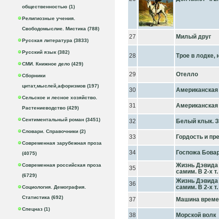
общественностью (1)
Религиозные учения.
Свободомыслие. Мистика (788)
27
Милый друг
Русская литература (3833)
Русский язык (382)
28
Трое в лодке, 
СМИ. Книжное дело (429)
29
Отелло
Сборники
цитат,мыслей,афоризмов (197)
30
Американская т
Сельское и лесное хозяйство.
31
Американская т
Растениеводство (429)
Сентиментальный роман (3451)
32
Белый клык. З
Словари. Справочники (2)
33
Гордость и п
Современная зарубежная проза
34
Госпожа Бова
(4075)
Жизнь Дэвида
Современная российская проза
35
самим. В 2-х т.
(6729)
Жизнь Дэвида
36
самим. В 2-х т.
Социология. Демография.
Статистика (692)
37
Машина време
Спецназ (1)
38
Морской волк