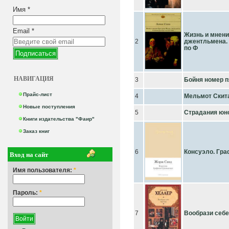
Имя
*
Email
*
Жизнь и мнени
2
джентльмена.
по Ф
НАВИГАЦИЯ
3
Бойня номер п
Прайс-лист
4
Мельмот Скит
Новые поступления
5
Страдания юно
Книги издательства "Фаир"
Заказ книг
6
Консуэло. Гр
Вход на сайт
Имя пользователя:
*
Пароль:
*
7
Вообрази себе