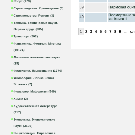
Спорт (173)
39
Пармская оби
Страноведение. Краеведение (5)
Посмертные за
Строительство. Ремонт (3)
40
кн. Книга 1
Техника. Технические науки.
Охрана труда (805)
1
2
3
4
5
6
7
8
9
…
сл
Транспорт (202)
Фантастика. Фэнтези. Мистика
(10124)
Физико-математические науки
(25)
Филология. Языкознание (1770)
Философия. Логика. Этика.
Эстетика (7)
Фольклор. Мифология (549)
Химия (3)
Художественная литература
(217)
Экономика. Экономические
науки (3629)
Энциклопедии. Справочная