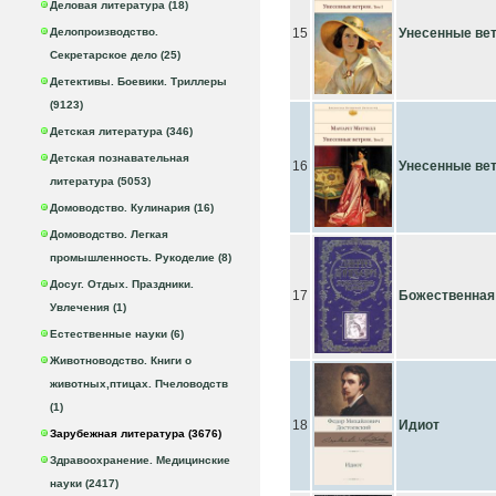
Деловая литература (18)
Делопроизводство.
15
Унесенные вет
Секретарское дело (25)
Детективы. Боевики. Триллеры
(9123)
Детская литература (346)
Детская познавательная
16
Унесенные вет
литература (5053)
Домоводство. Кулинария (16)
Домоводство. Легкая
промышленность. Рукоделие (8)
Досуг. Отдых. Праздники.
17
Божественная
Увлечения (1)
Естественные науки (6)
Животноводство. Книги о
животных,птицах. Пчеловодств
(1)
18
Идиот
Зарубежная литература (3676)
Здравоохранение. Медицинские
науки (2417)