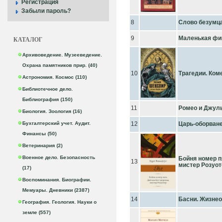
Регистрация
Забыли пароль?
8
Слово безумца
9
Маленькая фиг
КАТАЛОГ
Архивоведение. Музееведение.
Охрана памятников прир. (40)
10
Трагедии. Ком
Астрономия. Космос (110)
Библиотечное дело.
Библиография (150)
11
Ромео и Джул
Биология. Зоология (16)
Бухгалтерский учет. Аудит.
12
Царь-оборване
Финансы (50)
Ветеринария (2)
Военное дело. Безопасность
Бойня номер п
13
мистер Розуот
(17)
Воспоминания. Биографии.
Мемуары. Дневники (2387)
14
Басни. Жизнео
География. Геология. Науки о
земле (557)