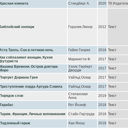
Красная комната
Стиндберг А.
2020
Т8 Издатель
Библейский зоопарк
Горалик Линор
2012
Текст
Атта Троль. Сон в летнюю ночь
Гейне Генрих
2016
Текст
Как соблазняют женщин. Кухня
Маринетти Ф.
2017
Текст
футуриста
Машина Времени. Остров доктора
Уэллс Герберт
2017
Текст
Моро
Джордж
Портрет Дориана Грея
Уайльд Оскар
2017
Текст
Преступление лорда Артура Сэвила
Уайльд Оскар
2017
Текст
Степанская
Порядок слов
2019
Текст
Анна
Тарабас
Рот Йозеф
2018
Текст
Париж. Франция. Личные вопоминания
Стайн Гертруда
2018
Текст
Подземный гараж
Хаи Янош
2018
Текст