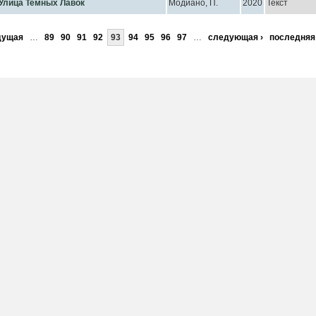
Улица Темных Лавок
Модиано, П.
2020
Текст
дущая
…
89
90
91
92
93
94
95
96
97
…
следующая ›
последняя