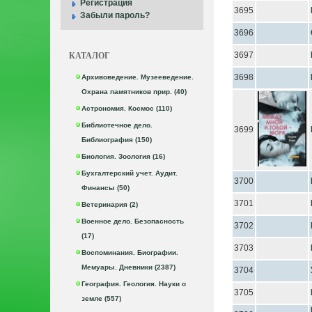
Регистрация
3695
Забыли пароль?
3696
КАТАЛОГ
3697
3698
Архивоведение. Музееведение.
Охрана памятников прир. (40)
Астрономия. Космос (110)
Библиотечное дело.
3699
Библиография (150)
Биология. Зоология (16)
Бухгалтерский учет. Аудит.
3700
Финансы (50)
3701
Ветеринария (2)
Военное дело. Безопасность
3702
(17)
3703
Воспоминания. Биографии.
Мемуары. Дневники (2387)
3704
География. Геология. Науки о
3705
земле (557)