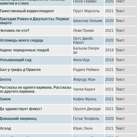
Гессе Герман
2020
Текст
заметки и стихи
Таинственный корреспондент
Пруст Марсель
2021
Текст
Трагедия Ромео и Джульетты. Первое
Шекспир Уильям
2020
Текст
кварто
Человек ли это?
Леви Примо
2021
Текст
Оутс Джойс
Исповедь моего сердца
2020
Текст
Кэрол
Бальзак Оноре
Кодекс порядочных людей
2019
Текст
де
Уплывающий сад
Финк Ида
2019
Текст
Бал у графа д'Оржеля
Радиге Реймон
2021
Текст
Белла
Жироду Жан
2020
Текст
Рассказы из одного кармана. Рассказы
Чапек Карел
2021
Текст
из другого кармана
Замок
Кафка Франц
2021
Текст
Да здравствует фикус!
Оруэлл Джордж
2021
Текст
Домашний зверинец
Готье Теофиль
2020
Текст
Исход
Юрис Леон
2021
Текст