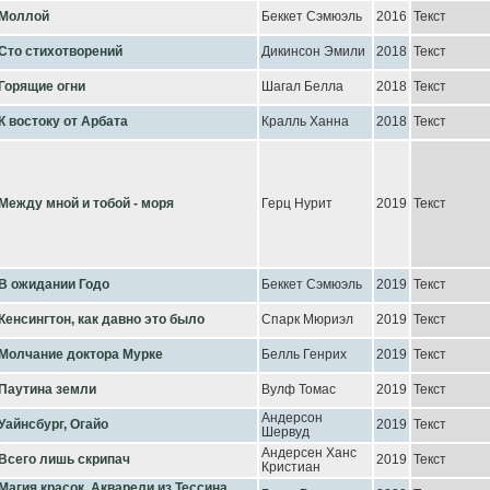
Моллой
Беккет Сэмюэль
2016
Текст
Сто стихотворений
Дикинсон Эмили
2018
Текст
Горящие огни
Шагал Белла
2018
Текст
К востоку от Арбата
Кралль Ханна
2018
Текст
Между мной и тобой - моря
Герц Нурит
2019
Текст
В ожидании Годо
Беккет Сэмюэль
2019
Текст
Кенсингтон, как давно это было
Спарк Мюриэл
2019
Текст
Молчание доктора Мурке
Белль Генрих
2019
Текст
Паутина земли
Вулф Томас
2019
Текст
Андерсон
Уайнсбург, Огайо
2019
Текст
Шервуд
Андерсен Ханс
Всего лишь скрипач
2019
Текст
Кристиан
Магия красок. Акварели из Тессина,