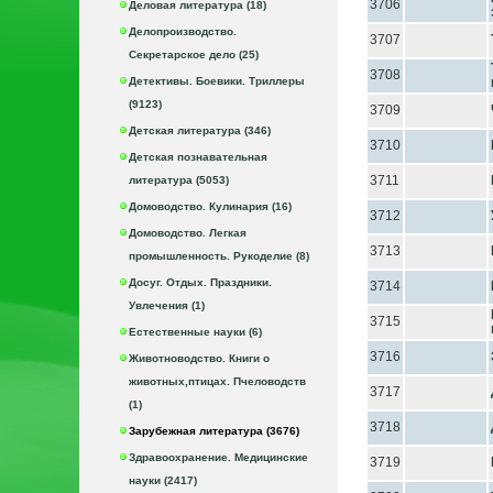
3706
Деловая литература (18)
Делопроизводство.
3707
Секретарское дело (25)
3708
Детективы. Боевики. Триллеры
(9123)
3709
Детская литература (346)
3710
Детская познавательная
3711
литература (5053)
Домоводство. Кулинария (16)
3712
Домоводство. Легкая
3713
промышленность. Рукоделие (8)
Досуг. Отдых. Праздники.
3714
Увлечения (1)
3715
Естественные науки (6)
3716
Животноводство. Книги о
животных,птицах. Пчеловодств
3717
(1)
3718
Зарубежная литература (3676)
Здравоохранение. Медицинские
3719
науки (2417)