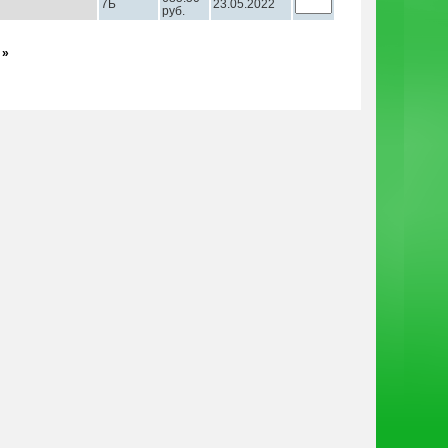
7Б
23.05.2022
руб.
 »