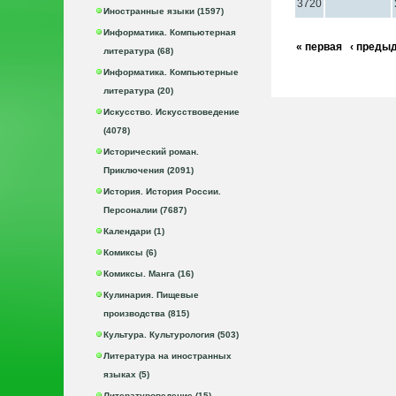
3720
Иностранные языки (1597)
Информатика. Компьютерная
« первая
‹ преды
литература (68)
Информатика. Компьютерные
литература (20)
Искусство. Искусствоведение
(4078)
Исторический роман.
Приключения (2091)
История. История России.
Персоналии (7687)
Календари (1)
Комиксы (6)
Комиксы. Манга (16)
Кулинария. Пищевые
производства (815)
Культура. Культурология (503)
Литература на иностранных
языках (5)
Литературоведение (15)