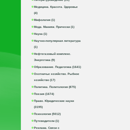
Медицина. Красота. Здоровье
(4)
Мифология (1)
Мода. Макияж. Прически (1)
Наука (1)
Научно-популярная литература
(1)
Нефтегазовый комплекс.
Энергетика (9)
Образование. Педагогика (1641)
Охотничье хозяйство. Рыбное
хозяйство (17)
Политика. Политология (875)
Поэзия (1674)
Право. Юридические науки
(3195)
Психология (5012)
Путеводители (1)
Реклама. Связи с