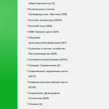
общественностью (1)
Религиозные учения.
Свободомыслие. Мистика (788)
Русская литература (3833)
Русский язык (382)
СМИ. Книжное дело (429)
Сборники
цитат,мыслей,афоризмов (197)
Сельское и лесное хозяйство.
Растениеводство (429)
Сентиментальный роман (3451)
Словари. Справочники (2)
Современная зарубежная проза
(4075)
Современная российская проза
(6729)
Социология. Демография.
Статистика (692)
Спецназ (1)