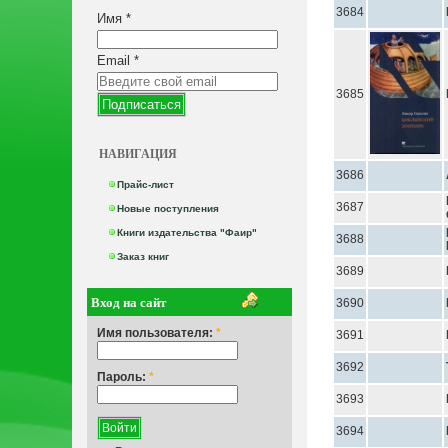
3684
Имя
*
Email
*
3685
НАВИГАЦИЯ
3686
Прайс-лист
3687
Новые поступления
Книги издательства "Фаир"
3688
Заказ книг
3689
Вход на сайт
3690
Имя пользователя:
*
3691
3692
Пароль:
*
3693
3694