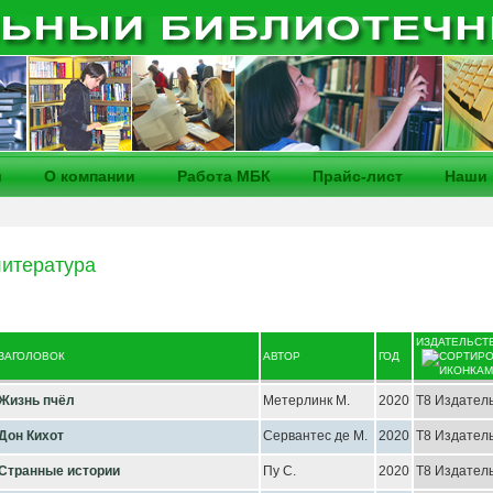
и
О компании
Работа МБК
Прайс-лист
Наши 
итература
ИЗДАТЕЛЬСТ
ЗАГОЛОВОК
АВТОР
ГОД
Жизнь пчёл
Метерлинк М.
2020
Т8 Издатель
Дон Кихот
Сервантес де М.
2020
Т8 Издатель
Странные истории
Пу С.
2020
Т8 Издатель