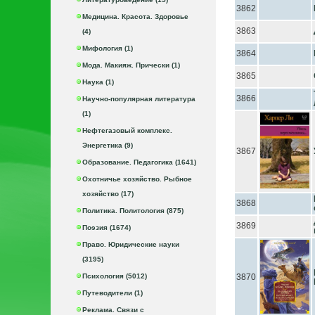
3862
Медицина. Красота. Здоровье
3863
(4)
Мифология (1)
3864
Мода. Макияж. Прически (1)
3865
Наука (1)
3866
Научно-популярная литература
(1)
Нефтегазовый комплекс.
Энергетика (9)
3867
Образование. Педагогика (1641)
Охотничье хозяйство. Рыбное
хозяйство (17)
3868
Политика. Политология (875)
3869
Поэзия (1674)
Право. Юридические науки
(3195)
Психология (5012)
3870
Путеводители (1)
Реклама. Связи с