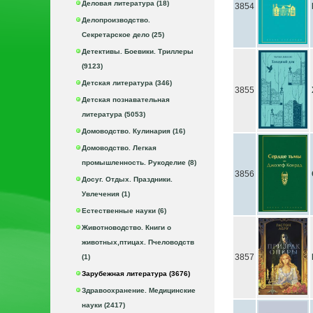
Деловая литература (18)
3854
Делопроизводство.
Секретарское дело (25)
Детективы. Боевики. Триллеры
(9123)
Детская литература (346)
3855
Детская познавательная
литература (5053)
Домоводство. Кулинария (16)
Домоводство. Легкая
промышленность. Рукоделие (8)
3856
Досуг. Отдых. Праздники.
Увлечения (1)
Естественные науки (6)
Животноводство. Книги о
животных,птицах. Пчеловодств
3857
(1)
Зарубежная литература (3676)
Здравоохранение. Медицинские
науки (2417)