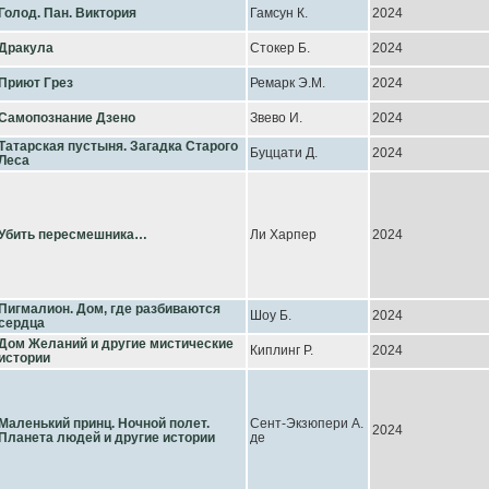
Голод. Пан. Виктория
Гамсун К.
2024
Дракула
Стокер Б.
2024
Приют Грез
Ремарк Э.М.
2024
Самопознание Дзено
Звево И.
2024
Татарская пустыня. Загадка Старого
Буццати Д.
2024
Леса
Убить пересмешника…
Ли Харпер
2024
Пигмалион. Дом, где разбиваются
Шоу Б.
2024
сердца
Дом Желаний и другие мистические
Киплинг Р.
2024
истории
Маленький принц. Ночной полет.
Сент-Экзюпери А.
2024
Планета людей и другие истории
де