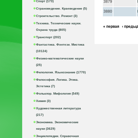
Спорт (173)
3879
Страноведение. Краеведение (5)
3880
Строительство. Ремонт (3)
Техника. Технические науки.
« первая
‹ преды
Охрана труда (805)
Транспорт (202)
Фантастика. Фэнтези. Мистика
(10124)
Физико-математические науки
(25)
Филология. Языкознание (1770)
Философия. Логика. Этика.
Эстетика (7)
Фольклор. Мифология (549)
Химия (3)
Художественная литература
(217)
Экономика. Экономические
науки (3629)
Энциклопедии. Справочная