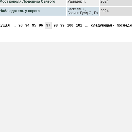
Мост короля Людовика Святого
Уайлдер Т.
2024
Гаскелл Э.,
Наблюдатель у порога
2024
Бэринг-Гулд С., Гр
дущая
…
93
94
95
96
97
98
99
100
101
…
следующая ›
последн