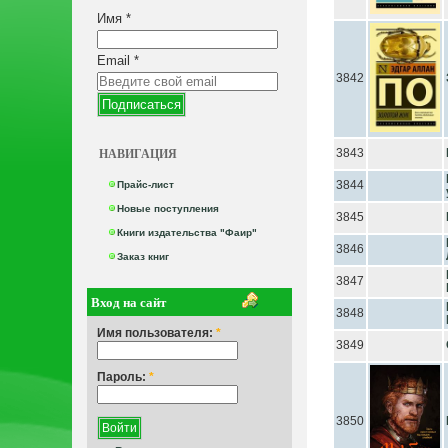
Имя
*
Email
*
3842
НАВИГАЦИЯ
3843
3844
Прайс-лист
Новые поступления
3845
Книги издательства "Фаир"
3846
Заказ книг
3847
Вход на сайт
3848
Имя пользователя:
*
3849
Пароль:
*
3850