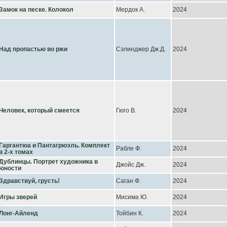
Замок на песке. Колокол
Мердок А.
2024
Над пропастью во ржи
Сэлинджер Дж.Д.
2024
Человек, который смеется
Гюго В.
2024
Гаргантюа и Пантагрюэль. Комплект
Рабле Ф.
2024
в 2-х томах
Дублинцы. Портрет художника в
Джойс Дж.
2024
юности
Здравствуй, грусть!
Саган Ф.
2024
Игры зверей
Мисима Ю.
2024
Лонг-Айленд
Тойбин К.
2024