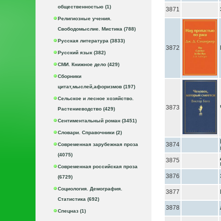
общественностью (1)
3871
Религиозные учения.
Свободомыслие. Мистика (788)
Русская литература (3833)
3872
Русский язык (382)
СМИ. Книжное дело (429)
Сборники
цитат,мыслей,афоризмов (197)
Сельское и лесное хозяйство.
3873
Растениеводство (429)
Сентиментальный роман (3451)
Словари. Справочники (2)
3874
Современная зарубежная проза
(4075)
3875
Современная российская проза
3876
(6729)
Социология. Демография.
3877
Статистика (692)
3878
Спецназ (1)