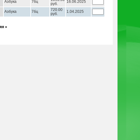
Азбука
7бц
16.06.2025
руб.
720.00
Азбука
7бц
1.04.2025
руб.
яя »