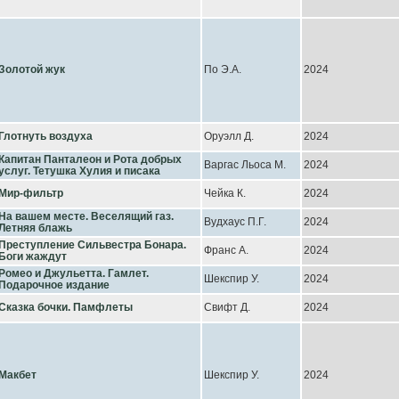
Золотой жук
По Э.А.
2024
Глотнуть воздуха
Оруэлл Д.
2024
Капитан Панталеон и Рота добрых
Варгас Льоса М.
2024
услуг. Тетушка Хулия и писака
Мир-фильтр
Чейка К.
2024
На вашем месте. Веселящий газ.
Вудхаус П.Г.
2024
Летняя блажь
Преступление Сильвестра Бонара.
Франс А.
2024
Боги жаждут
Ромео и Джульетта. Гамлет.
Шекспир У.
2024
Подарочное издание
Сказка бочки. Памфлеты
Свифт Д.
2024
Макбет
Шекспир У.
2024