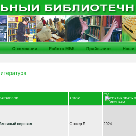
и
О компании
Работа МБК
Прайс-лист
Наши 
итература
ГОД
ЗАГОЛОВОК
АВТОР
Змеиный перевал
Стокер Б.
2024