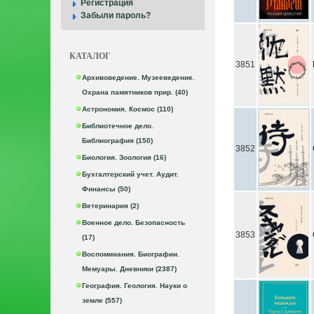
Регистрация
Забыли пароль?
КАТАЛОГ
3851
Архивоведение. Музееведение.
Охрана памятников прир. (40)
Астрономия. Космос (110)
Библиотечное дело.
Библиография (150)
3852
Биология. Зоология (16)
Бухгалтерский учет. Аудит.
Финансы (50)
Ветеринария (2)
Военное дело. Безопасность
3853
(17)
Воспоминания. Биографии.
Мемуары. Дневники (2387)
География. Геология. Науки о
земле (557)