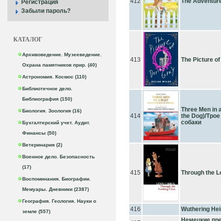
412
The Adventur
Регистрация
Забыли пароль?
КАТАЛОГ
Архивоведение. Музееведение.
413
The Picture o
Охрана памятников прир. (40)
Астрономия. Космос (110)
Библиотечное дело.
Библиография (150)
Three Men in a
Биология. Зоология (16)
414
the Dog)/Трое
собаки
Бухгалтерский учет. Аудит.
Финансы (50)
Ветеринария (2)
Военное дело. Безопасность
(17)
415
Through the L
Воспоминания. Биографии.
Мемуары. Дневники (2387)
География. Геология. Науки о
416
Wuthering Hei
земле (557)
Немецкие пре