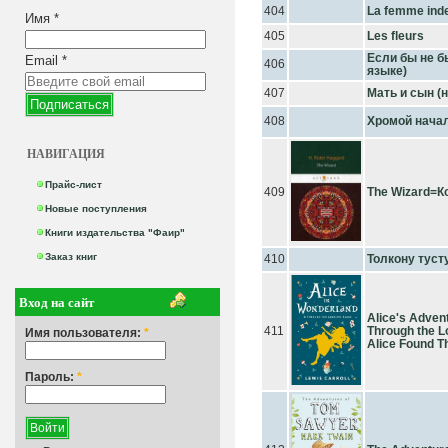
404
La femme ind
Имя
*
405
Les fleurs
Если бы не б
Email
*
406
языке)
407
Мать и сын (
408
Хромой нача
НАВИГАЦИЯ
Прайс-лист
409
The Wizard=К
Новые поступления
Книги издательства "Фаир"
Заказ книг
410
Толкону туст
Вход на сайт
Alice's Adven
411
Through the L
Имя пользователя:
*
Alice Found T
Пароль:
*