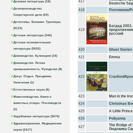
417
Деловая литература (18)
Deutsche Sag
Делопроизводство.
418
Поллианна/Po
Секретарское дело (25)
Детективы. Боевики. Триллеры
Багдад 2003.
(9123)
419
продолжения
русский
Детская литература (346)
Детская познавательная
литература (5053)
420
Ghost Stories
Домоводство. Кулинария (16)
421
Emma
Домоводство. Легкая
промышленность. Рукоделие (8)
Досуг. Отдых. Праздники.
422
Cranford/Кр
Увлечения (1)
Естественные науки (6)
423
Man in the Ir
Животноводство. Книги о
животных,птицах. Пчеловодств
424
Christmas Bo
(1)
425
A Little Princ
Зарубежная литература (3676)
426
Pollyanna
Здравоохранение. Медицинские
The Bridge of
427
Людовика Св
науки (2417)