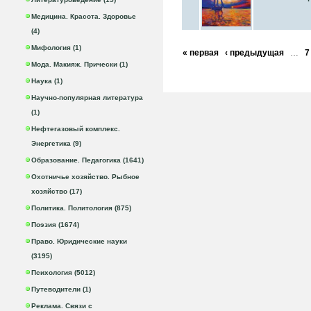
Медицина. Красота. Здоровье
(4)
Мифология (1)
« первая
‹ предыдущая
…
7
Мода. Макияж. Прически (1)
Наука (1)
Научно-популярная литература
(1)
Нефтегазовый комплекс.
Энергетика (9)
Образование. Педагогика (1641)
Охотничье хозяйство. Рыбное
хозяйство (17)
Политика. Политология (875)
Поэзия (1674)
Право. Юридические науки
(3195)
Психология (5012)
Путеводители (1)
Реклама. Связи с