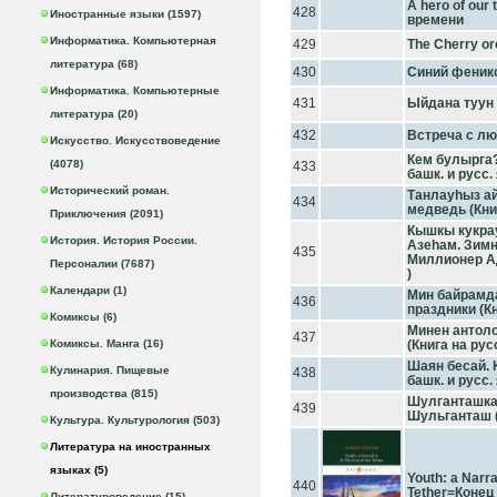
A hero of our
428
Иностранные языки (1597)
времени
Информатика. Компьютерная
429
The Cherry o
литература (68)
430
Синий феник
Информатика. Компьютерные
431
Ыйдана туун
литература (20)
432
Встреча с л
Искусство. Искусствоведение
Кем булырга?
(4078)
433
башк. и русс. 
Исторический роман.
Танлауhыз а
434
медведь (Книг
Приключения (2091)
Кышкы кукрау
История. История России.
Азеhам. Зимн
435
Миллионер Ад
Персоналии (7687)
)
Календари (1)
Мин байрамд
436
праздники (Кн
Комиксы (6)
Минен антоло
437
Комиксы. Манга (16)
(Книга на русс
Шаян бесай. К
Кулинария. Пищевые
438
башк. и русс. 
производства (815)
Шулганташка 
439
Шульганташ (К
Культура. Культурология (503)
Литература на иностранных
языках (5)
Youth: a Narr
440
Tether=Конец
Литературоведение (15)