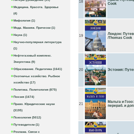
18
Cook
Медицина. Красота. Здоровье
(4)
Мифология (1)
Мода. Макияж. Прически (1)
Лондон: Путево
Наука (1)
19
/Thomas Cook
Научно-популярная литература
(1)
Нефтегазовый комплекс.
Энергетика (9)
Образование. Педагогика (1641)
20
Эстония: Пут
Охотничье хозяйство. Рыбное
хозяйство (17)
Политика. Политология (875)
Поэзия (1674)
Мальта и Гозо:
21
Право. Юридические науки
перераб. и доп
(3195)
Психология (5012)
Путеводители (1)
Реклама. Связи с