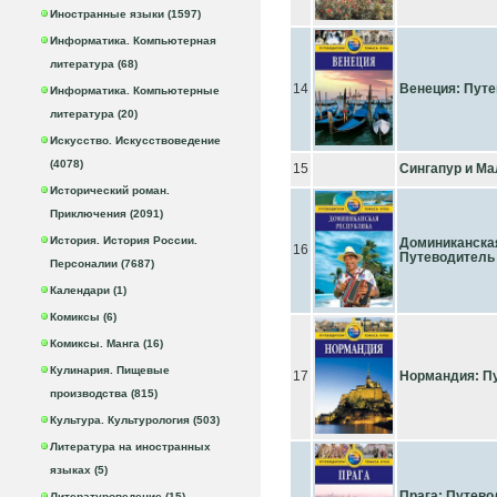
Иностранные языки (1597)
Информатика. Компьютерная
литература (68)
14
Венеция: Пут
Информатика. Компьютерные
литература (20)
Искусство. Искусствоведение
(4078)
15
Сингапур и Ма
Исторический роман.
Приключения (2091)
История. История России.
Доминиканска
16
Путеводитель
Персоналии (7687)
Календари (1)
Комиксы (6)
Комиксы. Манга (16)
Кулинария. Пищевые
17
Нормандия: П
производства (815)
Культура. Культурология (503)
Литература на иностранных
языках (5)
Прага: Путевод
Литературоведение (15)