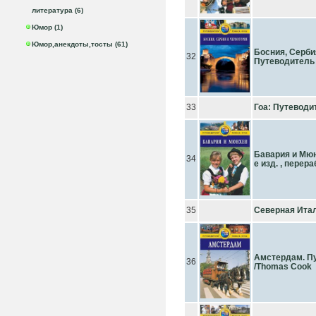
литература (6)
Юмор (1)
Юмор,анекдоты,тосты (61)
Босния, Серби
32
Путеводитель
33
Гоа: Путеводи
Бавария и Мюн
34
е изд. , перера
35
Северная Ита
Амстердам. Пу
36
/Thomas Cook