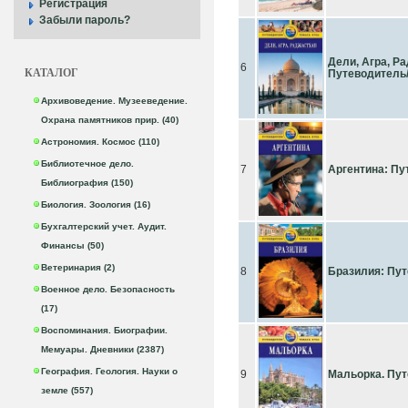
Регистрация
Забыли пароль?
Дели, Агра, Р
6
КАТАЛОГ
Путеводитель
Архивоведение. Музееведение.
Охрана памятников прир. (40)
Астрономия. Космос (110)
Библиотечное дело.
7
Аргентина: Пу
Библиография (150)
Биология. Зоология (16)
Бухгалтерский учет. Аудит.
Финансы (50)
Ветеринария (2)
8
Бразилия: Пу
Военное дело. Безопасность
(17)
Воспоминания. Биографии.
Мемуары. Дневники (2387)
География. Геология. Науки о
9
Мальорка. Пу
земле (557)