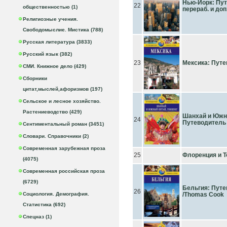
Нью-Йорк: Путе
22
общественностью (1)
перераб. и доп
Религиозные учения.
Свободомыслие. Мистика (788)
Русская литература (3833)
Русский язык (382)
23
Мексика: Пут
СМИ. Книжное дело (429)
Сборники
цитат,мыслей,афоризмов (197)
Сельское и лесное хозяйство.
Растениеводство (429)
Шанхай и Южны
24
Путеводитель
Сентиментальный роман (3451)
Словари. Справочники (2)
Современная зарубежная проза
25
Флоренция и Т
(4075)
Современная российская проза
(6729)
Бельгия: Путев
26
Социология. Демография.
/Thomas Cook
Статистика (692)
Спецназ (1)