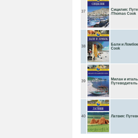
Сицилия: Путе
37
/Thomas Cook
Бали и Ломбок
38
Cook
Милан и италь
39
Путеводитель
40
Латвия: Путево