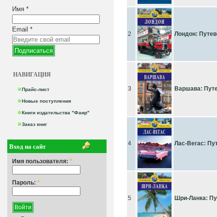
Имя
*
Email
*
2
Лондон: Путе
НАВИГАЦИЯ
3
Варшава: Пут
Прайс-лист
Новые поступления
Книги издательства "Фаир"
Заказ книг
4
Лас-Вегас: Пу
Вход на сайт
Имя пользователя:
*
Пароль:
*
5
Шри-Ланка: П