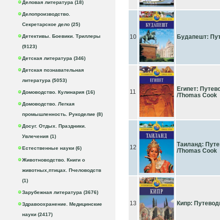
Деловая литература (18)
Делопроизводство.
Секретарское дело (25)
Детективы. Боевики. Триллеры
10
Будапешт: Пу
(9123)
Детская литература (346)
Детская познавательная
литература (5053)
Египет: Путево
11
Домоводство. Кулинария (16)
/Thomas Cook
Домоводство. Легкая
промышленность. Рукоделие (8)
Досуг. Отдых. Праздники.
Увлечения (1)
Таиланд: Путе
12
Естественные науки (6)
/Thomas Cook
Животноводство. Книги о
животных,птицах. Пчеловодств
(1)
Зарубежная литература (3676)
13
Кипр: Путевод
Здравоохранение. Медицинские
науки (2417)