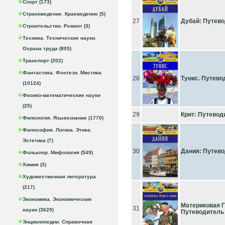
Спорт (173)
Страноведение. Краеведение (5)
27
Дубай: Путев
Строительство. Ремонт (3)
Техника. Технические науки.
Охрана труда (805)
Транспорт (202)
Фантастика. Фэнтези. Мистика
28
Тунис. Путево
(10124)
Физико-математические науки
(25)
29
Крит: Путевод
Филология. Языкознание (1770)
Философия. Логика. Этика.
Эстетика (7)
30
Дания: Путев
Фольклор. Мифология (549)
Химия (3)
Художественная литература
(217)
Экономика. Экономические
Материковая 
31
науки (3629)
Путеводитель
Энциклопедии. Справочная