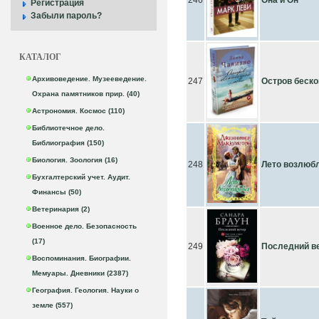
246
Она и Он
Регистрация
Забыли пароль?
КАТАЛОГ
Архивоведение. Музееведение.
247
Остров беск
Охрана памятников прир. (40)
Астрономия. Космос (110)
Библиотечное дело.
Библиография (150)
Биология. Зоология (16)
248
Лето возлюб
Бухгалтерский учет. Аудит.
Финансы (50)
Ветеринария (2)
Военное дело. Безопасность
(17)
249
Последний в
Воспоминания. Биографии.
Мемуары. Дневники (2387)
География. Геология. Науки о
земле (557)