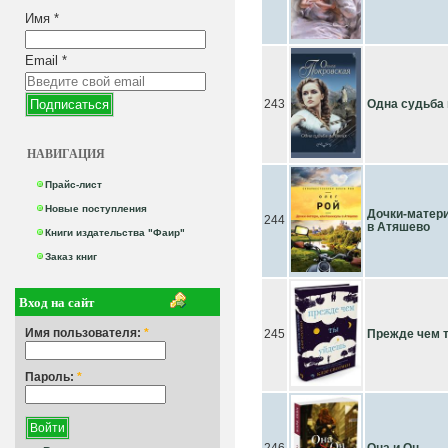
Имя
*
Email
*
243
Одна судьба 
НАВИГАЦИЯ
Прайс-лист
Новые поступления
Дочки-матери
244
в Атяшево
Книги издательства "Фаир"
Заказ книг
Вход на сайт
Имя пользователя:
*
245
Прежде чем 
Пароль:
*