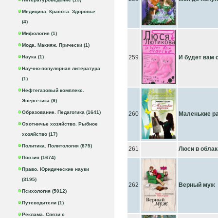
Медицина. Красота. Здоровье
(4)
Мифология (1)
Мода. Макияж. Прически (1)
Наука (1)
259
И будет вам 
Научно-популярная литература
(1)
Нефтегазовый комплекс.
Энергетика (9)
Образование. Педагогика (1641)
260
Маленькие р
Охотничье хозяйство. Рыбное
хозяйство (17)
Политика. Политология (875)
261
Люси в облак
Поэзия (1674)
Право. Юридические науки
(3195)
262
Верный муж
Психология (5012)
Путеводители (1)
Реклама. Связи с