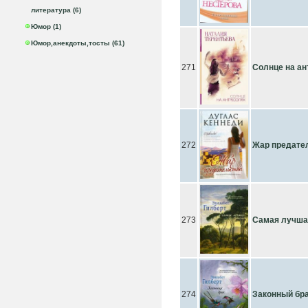
литература (6)
Юмор (1)
Юмор,анекдоты,тосты (61)
271
Солнце на ан
272
Жар предате
273
Самая лучша
274
Законный бр