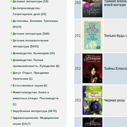
Тайная жизнь
Деловая литература (18)
250
моей матери
Делопроизводство.
Секретарское дело (25)
Детективы. Боевики. Триллеры
(9123)
Детская литература (346)
251
Только будь 
Детская познавательная
литература (5053)
Домоводство. Кулинария (16)
Домоводство. Легкая
промышленность. Рукоделие (8)
252
Тайны Елисе
Досуг. Отдых. Праздники.
Увлечения (1)
Естественные науки (6)
Животноводство. Книги о
животных,птицах. Пчеловодств
253
Черная роза
(1)
Зарубежная литература (3676)
Здравоохранение. Медицинские
науки (2417)