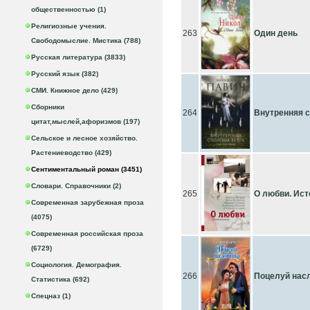
общественностью (1)
Религиозные учения.
263
Один день
Свободомыслие. Мистика (788)
Русская литература (3833)
Русский язык (382)
СМИ. Книжное дело (429)
Сборники
264
Внутренняя с
цитат,мыслей,афоризмов (197)
Сельское и лесное хозяйство.
Растениеводство (429)
Сентиментальный роман (3451)
Словари. Справочники (2)
265
О любви. Ист
Современная зарубежная проза
(4075)
Современная российская проза
(6729)
Социология. Демография.
266
Поцелуй нас
Статистика (692)
Спецназ (1)