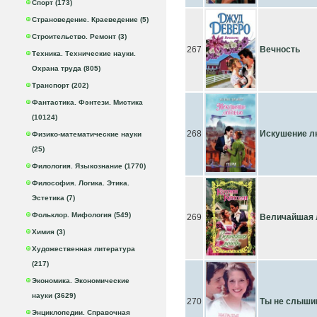
Спорт (173)
Страноведение. Краеведение (5)
Строительство. Ремонт (3)
267
Вечность
Техника. Технические науки.
Охрана труда (805)
Транспорт (202)
Фантастика. Фэнтези. Мистика
(10124)
268
Искушение 
Физико-математические науки
(25)
Филология. Языкознание (1770)
Философия. Логика. Этика.
Эстетика (7)
Фольклор. Мифология (549)
269
Величайшая 
Химия (3)
Художественная литература
(217)
Экономика. Экономические
науки (3629)
270
Ты не слыши
Энциклопедии. Справочная