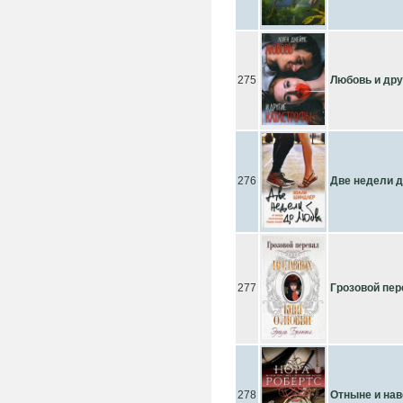
275
Любовь и др
276
Две недели 
277
Грозовой пер
278
Отныне и нав