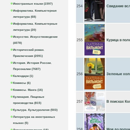
Иностранные языки (1597)
254
Свидание вс
Информатика. Компьютерная
литература (68)
Информатика. Компьютерные
литература (20)
Искусство. Искусствоведение
255
Курица в пол
(4078)
Исторический роман.
Приключения (2091)
История. История России.
Персоналии (7687)
256
Зеленые хол
Календари (1)
Комиксы (6)
Комиксы. Манга (16)
Кулинария. Пищевые
257
В поисках Ко
производства (815)
Культура. Культурология (503)
Литература на иностранных
языках (5)
258
Моя до полу
Литературоведение (15)