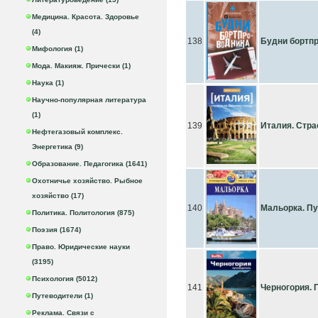
Медицина. Красота. Здоровье
(4)
138
Будни бортп
Мифология (1)
Мода. Макияж. Прически (1)
Наука (1)
Научно-популярная литература
(1)
139
Италия. Стра
Нефтегазовый комплекс.
Энергетика (9)
Образование. Педагогика (1641)
Охотничье хозяйство. Рыбное
хозяйство (17)
140
Мальорка. П
Политика. Политология (875)
Поэзия (1674)
Право. Юридические науки
(3195)
Психология (5012)
141
Черногория. 
Путеводители (1)
Реклама. Связи с