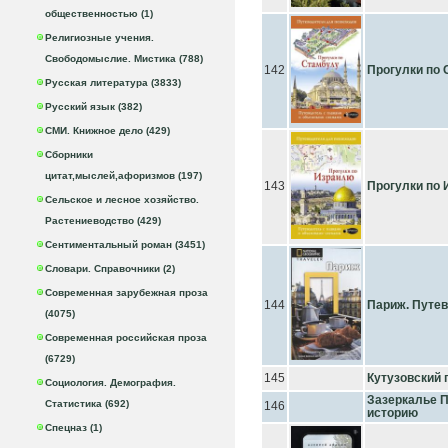
общественностью (1)
Религиозные учения.
Свободомыслие. Мистика (788)
142
Прогулки по
Русская литература (3833)
Русский язык (382)
СМИ. Книжное дело (429)
Сборники
цитат,мыслей,афоризмов (197)
143
Прогулки по
Сельское и лесное хозяйство.
Растениеводство (429)
Сентиментальный роман (3451)
Словари. Справочники (2)
Современная зарубежная проза
144
Париж. Путе
(4075)
Современная российская проза
(6729)
145
Кутузовский 
Социология. Демография.
Зазеркалье П
Статистика (692)
146
историю
Спецназ (1)