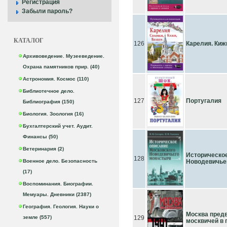
Регистрация
Забыли пароль?
КАТАЛОГ
126
Карелия. Киж
Архивоведение. Музееведение.
Охрана памятников прир. (40)
Астрономия. Космос (110)
Библиотечное дело.
127
Португалия
Библиография (150)
Биология. Зоология (16)
Бухгалтерский учет. Аудит.
Финансы (50)
Ветеринария (2)
Историческое
128
Военное дело. Безопасность
Новодевичьег
(17)
Воспоминания. Биографии.
Мемуары. Дневники (2387)
География. Геология. Науки о
Москва предв
земле (557)
129
москвичей в 