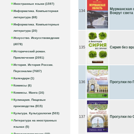
Иностранные языки (1597)
Мурманская 
134
Информатика. Компьютерная
Вокруг света
литература (68)
Информатика. Компьютерные
литература (20)
Искусство. Искусствоведение
(4078)
135
Сирия без вр
Исторический роман.
Приключения (2091)
История. История России.
Персоналии (7687)
Календари (1)
136
Прогулки по 
Комиксы (6)
Комиксы. Манга (16)
Кулинария. Пищевые
производства (815)
Культура. Культурология (503)
137
Прогулки по 
Литература на иностранных
языках (5)
Литературоведение (15)