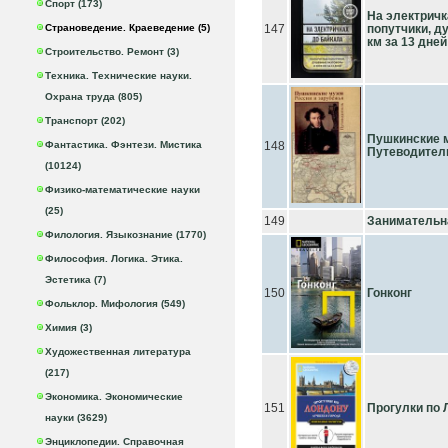
Спорт (173)
На электричк
Страноведение. Краеведение (5)
147
попутчики, д
км за 13 дней
Строительство. Ремонт (3)
Техника. Технические науки.
Охрана труда (805)
Транспорт (202)
Пушкинские м
Фантастика. Фэнтези. Мистика
148
Путеводител
(10124)
Физико-математические науки
(25)
149
Занимательн
Филология. Языкознание (1770)
Философия. Логика. Этика.
Эстетика (7)
150
Гонконг
Фольклор. Мифология (549)
Химия (3)
Художественная литература
(217)
Экономика. Экономические
151
Прогулки по 
науки (3629)
Энциклопедии. Справочная