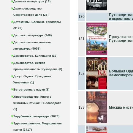
Деловая литература (18)
Делопроизводство.
Путеводитель
Секретарское дело (25)
130
и окрестност
Детективы. Боевики. Триллеры
(9123)
Детская литература (346)
Прогулки по 
131
Путеводител
Детская познавательная
литература (5053)
Домоводство. Кулинария (16)
Домоводство. Легкая
промышленность. Рукоделие (8)
Большая Орд
132
Замоскворе
Досуг. Отдых. Праздники.
Увлечения (1)
Естественные науки (6)
Животноводство. Книги о
животных,птицах. Пчеловодств
133
Москва мист
(1)
Зарубежная литература (3676)
Здравоохранение. Медицинские
науки (2417)