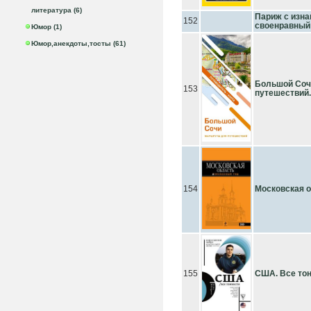
литература (6)
Париж с изна
152
своенравный
Юмор (1)
Юмор,анекдоты,тосты (61)
Большой Соч
153
путешествий
154
Московская о
155
США. Все то