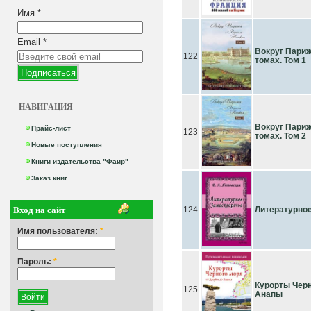
Имя
*
Email
*
Вокруг Париж
122
томах. Том 1
НАВИГАЦИЯ
Вокруг Париж
Прайс-лист
123
томах. Том 2
Новые поступления
Книги издательства "Фаир"
Заказ книг
Вход на сайт
124
Литературно
Имя пользователя:
*
Пароль:
*
Курорты Черн
125
Анапы