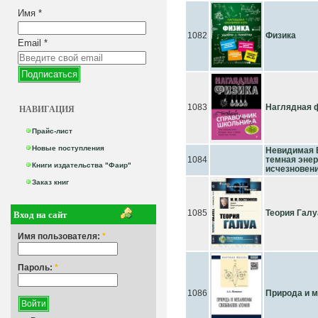
Имя
*
1082
Физика
Email
*
1083
Наглядная 
НАВИГАЦИЯ
Прайс-лист
Новые поступления
Невидимая 
1084
темная энер
Книги издательства "Фаир"
исчезновен
Заказ книг
Вход на сайт
1085
Теория Галу
Имя пользователя:
*
Пароль:
*
1086
Природа и 