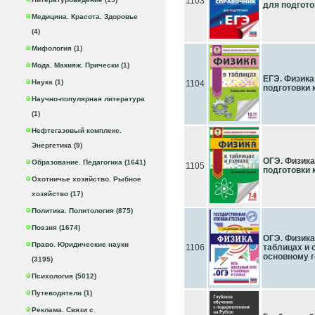
1103
для подгото
Медицина. Красота. Здоровье
(4)
Мифология (1)
Мода. Макияж. Прически (1)
ЕГЭ. Физика
Наука (1)
1104
подготовки 
Научно-популярная литература
(1)
Нефтегазовый комплекс.
Энергетика (9)
ОГЭ. Физика
Образование. Педагогика (1641)
1105
подготовки 
Охотничье хозяйство. Рыбное
хозяйство (17)
Политика. Политология (875)
Поэзия (1674)
ОГЭ. Физика
Право. Юридические науки
1106
таблицах и 
основному 
(3195)
Психология (5012)
Путеводители (1)
Реклама. Связи с