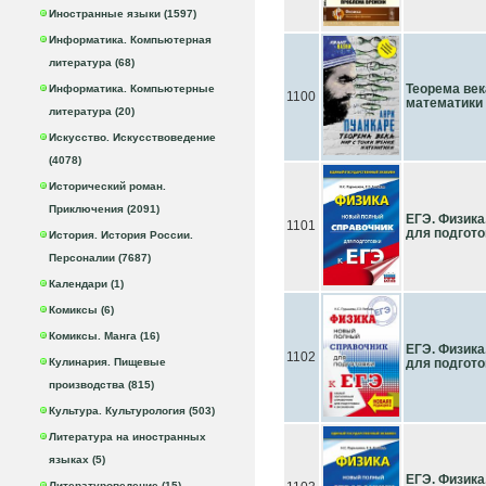
Иностранные языки (1597)
Информатика. Компьютерная
литература (68)
Теорема век
Информатика. Компьютерные
1100
математики
литература (20)
Искусство. Искусствоведение
(4078)
Исторический роман.
Приключения (2091)
ЕГЭ. Физика
1101
для подгото
История. История России.
Персоналии (7687)
Календари (1)
Комиксы (6)
Комиксы. Манга (16)
ЕГЭ. Физика
1102
Кулинария. Пищевые
для подгото
производства (815)
Культура. Культурология (503)
Литература на иностранных
языках (5)
ЕГЭ. Физика
Литературоведение (15)