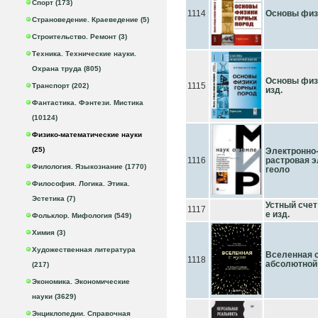
Спорт (173)
1114
Основы физ
Страноведение. Краеведение (5)
Строительство. Ремонт (3)
Техника. Технические науки.
Охрана труда (805)
Основы физи
1115
Транспорт (202)
изд.
Фантастика. Фэнтези. Мистика
(10124)
Физико-математические науки
(25)
Электронно
1116
растровая э
Филология. Языкознание (1770)
геоло
Философия. Логика. Этика.
Эстетика (7)
Устный счет
1117
е изд.
Фольклор. Мифология (549)
Химия (3)
Художественная литература
Вселенная с
1118
абсолютной
(217)
Экономика. Экономические
науки (3629)
Энциклопедии. Справочная