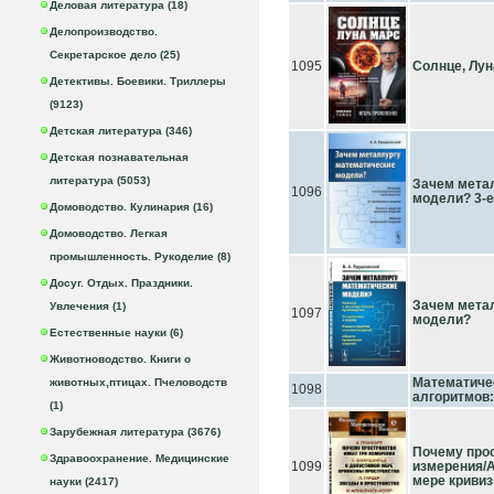
Деловая литература (18)
Делопроизводство.
Секретарское дело (25)
1095
Солнце, Лун
Детективы. Боевики. Триллеры
(9123)
Детская литература (346)
Детская познавательная
литература (5053)
Зачем мета
1096
модели? 3-е
Домоводство. Кулинария (16)
Домоводство. Легкая
промышленность. Рукоделие (8)
Досуг. Отдых. Праздники.
Зачем мета
Увлечения (1)
1097
модели?
Естественные науки (6)
Животноводство. Книги о
Математичес
животных,птицах. Пчеловодств
1098
алгоритмов:
(1)
Зарубежная литература (3676)
Почему прос
Здравоохранение. Медицинские
1099
измерения/А
мере криви
науки (2417)