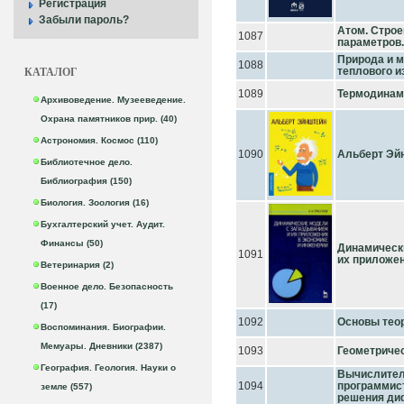
Регистрация
Забыли пароль?
Атом. Строе
1087
параметров
Природа и 
1088
КАТАЛОГ
теплового и
1089
Термодинами
Архивоведение. Музееведение.
Охрана памятников прир. (40)
Астрономия. Космос (110)
1090
Альберт Эй
Библиотечное дело.
Библиография (150)
Биология. Зоология (16)
Бухгалтерский учет. Аудит.
Финансы (50)
Динамическ
1091
их приложен
Ветеринария (2)
Военное дело. Безопасность
(17)
1092
Основы теор
Воспоминания. Биографии.
Мемуары. Дневники (2387)
1093
Геометриче
География. Геология. Науки о
Вычислител
1094
программист
земле (557)
решения диф