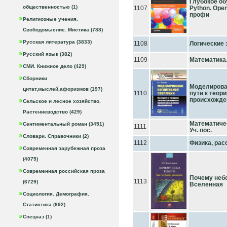
Глубокое об
общественностью (1)
1107
Python. Ope
профи
Религиозные учения.
Свободомыслие. Мистика (788)
Русская литература (3833)
1108
Логические з
Русский язык (382)
1109
Математика.
СМИ. Книжное дело (429)
Сборники
Моделирова
цитат,мыслей,афоризмов (197)
1110
пути к теор
происхожде
Сельское и лесное хозяйство.
Растениеводство (429)
Математичес
Сентиментальный роман (3451)
1111
Уч. пос.
Словари. Справочники (2)
1112
Физика, рас
Современная зарубежная проза
(4075)
Современная российская проза
Почему небо
1113
(6729)
Вселенная
Социология. Демография.
Статистика (692)
Спецназ (1)