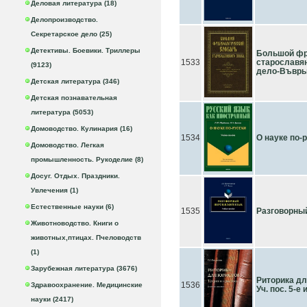
Деловая литература (18)
Делопроизводство.
Секретарское дело (25)
Детективы. Боевики. Триллеры
Большой фр
1533
старославян
(9123)
дело-Въврь
Детская литература (346)
Детская познавательная
литература (5053)
Домоводство. Кулинария (16)
1534
О науке по-р
Домоводство. Легкая
промышленность. Рукоделие (8)
Досуг. Отдых. Праздники.
Увлечения (1)
Естественные науки (6)
1535
Разговорный
Животноводство. Книги о
животных,птицах. Пчеловодств
(1)
Зарубежная литература (3676)
Риторика дл
1536
Здравоохранение. Медицинские
Уч. пос. 5-е 
науки (2417)