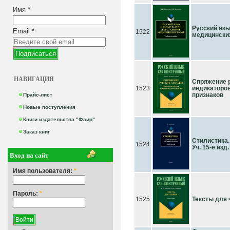
Имя
*
Русский язы
Email
*
1522
медицинских 
НАВИГАЦИЯ
Спряжение р
1523
индикаторо
признаков
Прайс-лист
Новые поступления
Книги издательства "Фаир"
Заказ книг
Стилистика.
1524
Уч. 15-е изд.
Вход на сайт
Имя пользователя:
*
Пароль:
*
1525
Тексты для ч