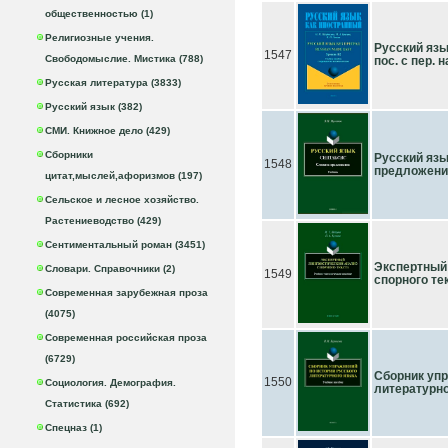
общественностью (1)
Религиозные учения.
Русский язык
1547
Свободомыслие. Мистика (788)
пос. с пер. 
Русская литература (3833)
Русский язык (382)
СМИ. Книжное дело (429)
Сборники
Русский язы
1548
предложени
цитат,мыслей,афоризмов (197)
Сельское и лесное хозяйство.
Растениеводство (429)
Сентиментальный роман (3451)
Экспертный
Словари. Справочники (2)
1549
спорного текс
Современная зарубежная проза
(4075)
Современная российская проза
(6729)
Сборник упр
1550
Социология. Демография.
литературног
Статистика (692)
Спецназ (1)