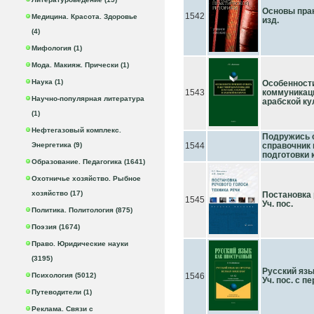
Основы практ
1542
Медицина. Красота. Здоровье
изд.
(4)
Мифология (1)
Мода. Макияж. Прически (1)
Наука (1)
Особенности
1543
коммуникаци
Научно-популярная литература
арабской ку
(1)
Нефтегазовый комплекс.
Подружись с
Энергетика (9)
1544
справочник 
подготовки к
Образование. Педагогика (1641)
Охотничье хозяйство. Рыбное
хозяйство (17)
Постановка 
1545
Уч. пос.
Политика. Политология (875)
Поэзия (1674)
Право. Юридические науки
(3195)
Русский язы
Психология (5012)
1546
Уч. пос. с п
Путеводители (1)
Реклама. Связи с