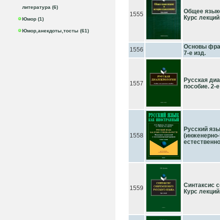
литература (6)
Общее языко
1555
Курс лекций
Юмор (1)
Юмор,анекдоты,тосты (61)
Основы фраз
1556
7-е изд.
Русская диа
1557
пособие. 2-е
Русский язы
1558
(инженерно-
естественно
Синтаксис с
1559
Курс лекций.