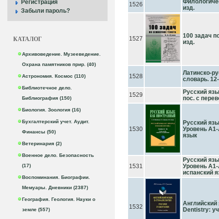
Филологическ
Регистрация
1526
изд.
Забыли пароль?
100 задач по
КАТАЛОГ
1527
изд.
Архивоведение. Музееведение.
Охрана памятников прир. (40)
Латинско-ру
1528
Астрономия. Космос (110)
словарь. 12
Библиотечное дело.
Русский язык
1529
пос. с перев
Библиография (150)
Биология. Зоология (16)
Бухгалтерский учет. Аудит.
Русский язык
1530
Уровень А1-А
Финансы (50)
язык
Ветеринария (2)
Военное дело. Безопасность
Русский язык
(17)
1531
Уровень А1-А
испанский яз
Воспоминания. Биографии.
Мемуары. Дневники (2387)
География. Геология. Науки о
Английский я
1532
Dentistry: уч
земле (557)