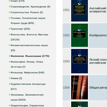
Спорт (173)
Страноведение. Краеведение (5)
Английский 
1551
аспирантов. 
Строительство. Ремонт (3)
Техника. Технические науки.
Охрана труда (805)
Транспорт (202)
Фантастика. Фэнтези. Мистика
1552
Изобразитель
(10124)
Физико-математические науки
(25)
Филология. Языкознание (1770)
Легкий спос
1553
Философия. Логика. Этика.
английском я
Эстетика (7)
Фольклор. Мифология (549)
Химия (3)
Художественная литература
1554
Общая ритори
(217)
Экономика. Экономические
науки (3629)
Энциклопедии. Справочная