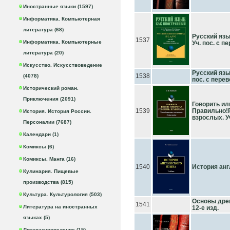
Иностранные языки (1597)
Информатика. Компьютерная
литература (68)
Русский язы
1537
Информатика. Компьютерные
Уч. пос. с 
литература (20)
Искусство. Искусствоведение
Русский язык
1538
(4078)
пос. с пере
Исторический роман.
Приключения (2091)
Говорить ил
1539
Правильно!
История. История России.
взрослых. Уч
Персоналии (7687)
Календари (1)
Комиксы (6)
Комиксы. Манга (16)
1540
История анг
Кулинария. Пищевые
производства (815)
Культура. Культурология (503)
Основы древ
1541
Литература на иностранных
12-е изд.
языках (5)
Литературоведение (15)