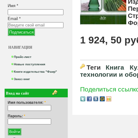
Из
Имя
*
Пе
Ст
Email
*
Фо
1 924, 50 ру
НАВИГАЦИЯ
Прайс-лист
Новые поступления
Теги
Книга
Ку
Книги издательства "Фаир"
технологии и об
Заказ книг
Поделиться ссылк
Вход на сайт
Имя пользователя:
*
Пароль:
*