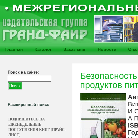
Главная
Каталог
Заказ книг
Новости
О к
Поиск на сайте:
Безопасность
продуктов пи
Ав
Ви
Расширенный поиск
И.С
А.П
ПОДПИШИТЕСЬ НА
ЕЖЕНЕДЕЛЬНЫЕ
IS
ПОСТУПЛЕНИЯ КНИГ (ПРАЙС-
Го
ЛИСТ)