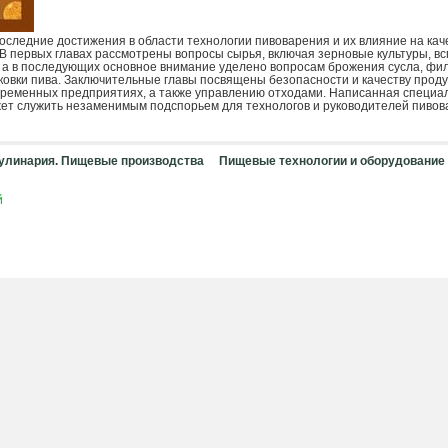
оследние достижения в области технологии пивоварения и их влияние на кач
 В первых главах рассмотрены вопросы сырья, включая зерновые культуры, в
у, а в последующих основное внимание уделено вопросам брожения сусла, фи
ковки пива. Заключительные главы посвящены безопасности и качеству проду
ременных предприятиях, а также управлению отходами. Написанная специа
ожет служить незаменимым подспорьем для технологов и руководителей пиво
улинария. Пищевые производства
Пищевые технологии и оборудование
й