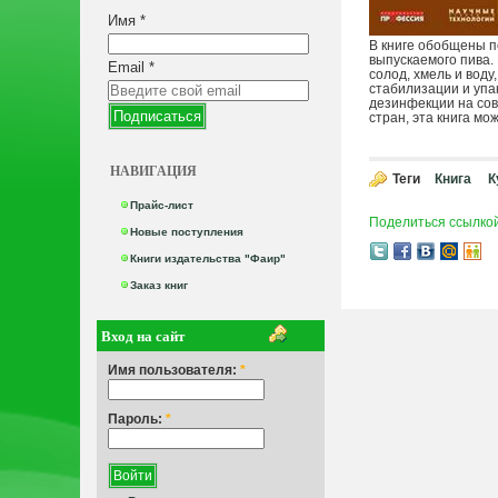
Имя
*
В книге обобщены п
выпускаемого пива.
Email
*
солод, хмель и вод
стабилизации и упа
дезинфекции на сов
стран, эта книга м
НАВИГАЦИЯ
Теги
Книга
К
Прайс-лист
Поделиться ссылко
Новые поступления
Книги издательства "Фаир"
Заказ книг
Вход на сайт
Имя пользователя:
*
Пароль:
*