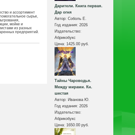
Дарители. Книга первая.
Дар огня
ество и ассортимент
спомогательное сырье,
Автор:
Соболь Е.
льтрования,
кции, мойке и
Год издания:
2026
листами из разных
Издательство:
варенных предприятий.
Абрикобукс
Цена:
1425.00 руб.
Тайны Чароводья.
Между мирами. Кн.
шестая
Автор:
Иванова Ю.
Год издания:
2026
Издательство:
Абрикобукс
Цена:
1650.00 руб.