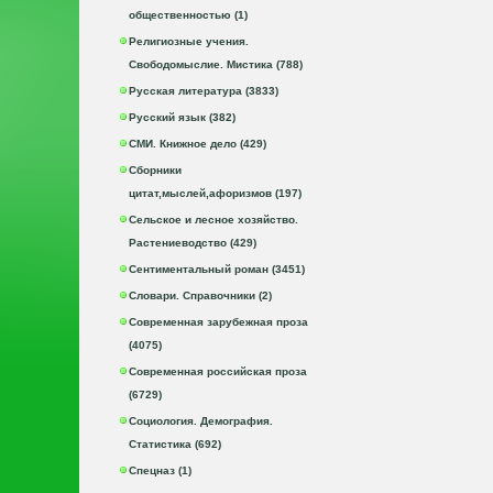
общественностью (1)
Религиозные учения.
Свободомыслие. Мистика (788)
Русская литература (3833)
Русский язык (382)
СМИ. Книжное дело (429)
Сборники
цитат,мыслей,афоризмов (197)
Сельское и лесное хозяйство.
Растениеводство (429)
Сентиментальный роман (3451)
Словари. Справочники (2)
Современная зарубежная проза
(4075)
Современная российская проза
(6729)
Социология. Демография.
Статистика (692)
Спецназ (1)