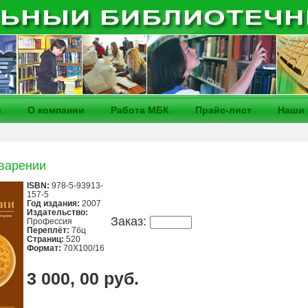
и
О компании
Работа МБК
Прайс-лист
Наши 
варении
ISBN:
978-5-93913-
157-5
Год издания:
2007
Издательство:
Заказ:
Профессия
Переплёт:
7бц
Страниц:
520
Формат:
70Х100/16
3 000, 00 руб.