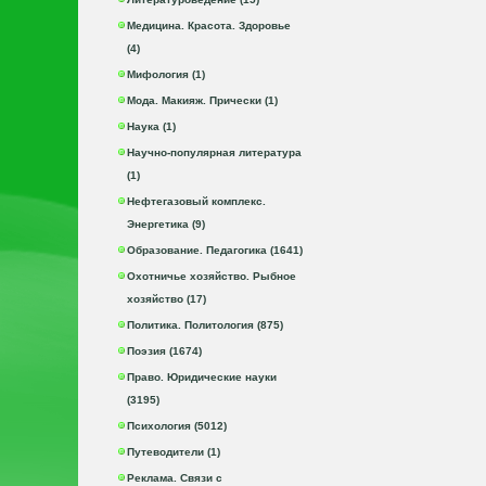
Медицина. Красота. Здоровье
(4)
Мифология (1)
Мода. Макияж. Прически (1)
Наука (1)
Научно-популярная литература
(1)
Нефтегазовый комплекс.
Энергетика (9)
Образование. Педагогика (1641)
Охотничье хозяйство. Рыбное
хозяйство (17)
Политика. Политология (875)
Поэзия (1674)
Право. Юридические науки
(3195)
Психология (5012)
Путеводители (1)
Реклама. Связи с