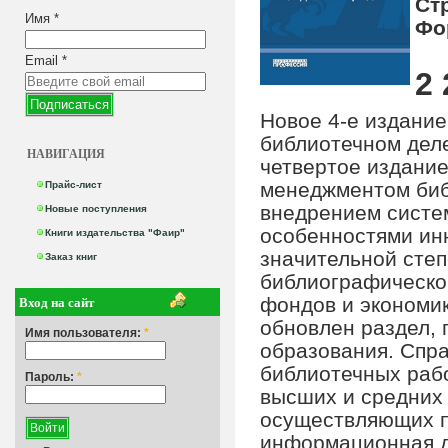
Ст
Имя
*
Фо
Email
*
2 
Новое 4-е издание
библиотечном деле
НАВИГАЦИЯ
четвертое издание
менеджментом биб
Прайс-лист
внедрением систе
Новые поступления
особенностями ин
Книги издательства "Фаир"
значительной сте
Заказ книг
библиографическо
Вход на сайт
фондов и экономи
обновлен раздел,
Имя пользователя:
*
образования. Спра
библиотечных рабо
Пароль:
*
высших и средних
осуществляющих п
информационная д