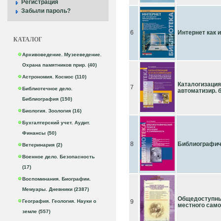
Регистрация
Забыли пароль?
6
Интернет как 
КАТАЛОГ
Архивоведение. Музееведение.
Охрана памятников прир. (40)
Астрономия. Космос (110)
Каталогизация
7
Библиотечное дело.
автоматизир. 
Библиография (150)
Биология. Зоология (16)
Бухгалтерский учет. Аудит.
Финансы (50)
8
Библиографич
Ветеринария (2)
Военное дело. Безопасность
(17)
Воспоминания. Биографии.
Мемуары. Дневники (2387)
Общедоступны
География. Геология. Науки о
9
местного сам
земле (557)