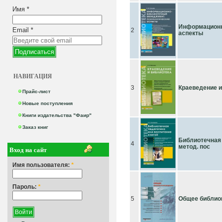
Имя
*
Информационн
Email
*
2
аспекты
НАВИГАЦИЯ
3
Краеведение и
Прайс-лист
Новые поступления
Книги издательства "Фаир"
Заказ книг
Библиотечная 
4
метод. пос
Вход на сайт
Имя пользователя:
*
Пароль:
*
5
Общее библиогр