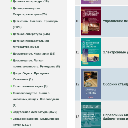
Деловая литература (18)
Делопроизводство.
Секретарское дело (25)
10
Управление пе
Детективы. Боевики. Триллеры
(9123)
Детская литература (346)
Детская познавательная
литература (5053)
11
Электронные 
Домоводство. Кулинария (16)
Домоводство. Легкая
промышленность. Рукоделие (8)
Досуг. Отдых. Праздники.
Увлечения (1)
12
Сборник стан
Естественные науки (6)
Животноводство. Книги о
животных,птицах. Пчеловодств
(1)
Зарубежная литература (3676)
Справочник биб
13
библиотечно-
Здравоохранение. Медицинские
науки (2417)