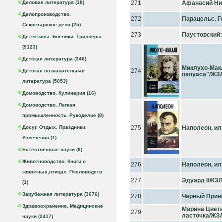
Деловая литература (18)
271
Афанасий Ни
Делопроизводство.
272
Парацельс. 
Секретарское дело (25)
273
Паустовский
Детективы. Боевики. Триллеры
(9123)
Детская литература (346)
Миклухо-Макл
274
Детская познавательная
папуаса"/ЖЗ
литература (5053)
Домоводство. Кулинария (16)
Домоводство. Легкая
промышленность. Рукоделие (8)
Досуг. Отдых. Праздники.
275
Наполеон, ил
Увлечения (1)
Естественные науки (6)
Животноводство. Книги о
276
Наполеон, ил
животных,птицах. Пчеловодств
277
Эдуард I/ЖЗ
(1)
Зарубежная литература (3676)
278
Черный Прин
Здравоохранение. Медицинские
Марина Цвета
279
ласточка/ЖЗ
науки (2417)