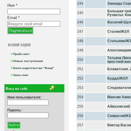
244
Зинаида Сер
Имя
*
Большая трой
245
Рузвельт. Ко
Email
*
246
Василий Шул
247
Сталин/ЖЗЛ
248
Столыпин/Ж
НАВИГАЦИЯ
249
Аполлинария
Прайс-лист
Татьяна Лиоз
250
Новые поступления
яростной жи
Книги издательства "Фаир"
251
Блаватская. 2
Заказ книг
252
Будда/ЖЗЛ
Вход на сайт
253
Следователи
254
Максим Амм
Имя пользователя:
*
255
Айвазовский
Пароль:
*
256
Саврасов/ЖЗ
257
Виктор Васне