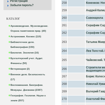
Регистрация
258
Коненков: Н
Забыли пароль?
259
Андрей Капиц
260
Савонарола
КАТАЛОГ
261
Серафим Сар
Архивоведение. Музееведение.
Охрана памятников прир. (40)
262
Серафим Сар
Астрономия. Космос (110)
263
Татьяна Мавр
Библиотечное дело.
Библиография (150)
264
Лев Толстой.
Биология. Зоология (16)
Бухгалтерский учет. Аудит.
265
Чайковский. 
Финансы (50)
Строители ме
266
Ветеринария (2)
выдающихся 
Военное дело. Безопасность
267
Борис Колес
(17)
268
Николай Урв
Воспоминания. Биографии.
Мемуары. Дневники (2387)
269
Валерий Гав
География. Геология. Науки о
270
Анатолий Фи
земле (557)