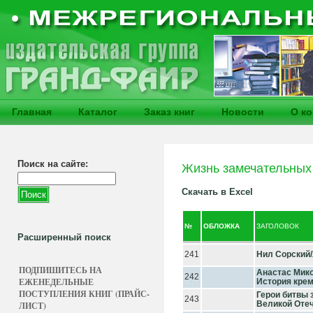
Главная
Каталог
Заказ книг
Новости
О к
Поиск на сайте:
Жизнь замечательных
Скачать в Excel
№
ОБЛОЖКА
ЗАГОЛОВОК
Расширенный поиск
241
Нил Сорский
ПОДПИШИТЕСЬ НА
Анастас Мико
242
ЕЖЕНЕДЕЛЬНЫЕ
История кре
ПОСТУПЛЕНИЯ КНИГ (ПРАЙС-
Герои битвы 
243
Великой Оте
ЛИСТ)