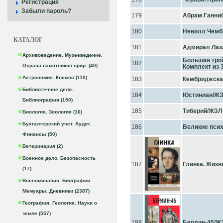
Регистрация
Забыли пароль?
179
Абрам Ганни
180
Невилл Чемб
КАТАЛОГ
181
Адмирал Лаз
Архивоведение. Музееведение.
Большая трой
182
Охрана памятников прир. (40)
Комплект из 
Астрономия. Космос (110)
183
Кембриджска
Библиотечное дело.
184
Юстиниан/Ж
Библиография (150)
185
Тиберий/ЖЗЛ
Биология. Зоология (16)
Бухгалтерский учет. Аудит.
186
Великие пси
Финансы (50)
Ветеринария (2)
Военное дело. Безопасность
187
Глинка. Жизн
(17)
Воспоминания. Биографии.
Мемуары. Дневники (2387)
География. Геология. Науки о
земле (557)
188
Берлин-45/Ж