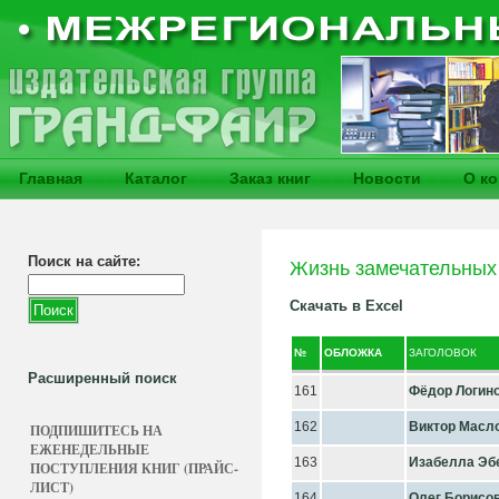
Главная
Каталог
Заказ книг
Новости
О к
Поиск на сайте:
Жизнь замечательных
Скачать в Excel
№
ОБЛОЖКА
ЗАГОЛОВОК
Расширенный поиск
161
Фёдор Логин
162
Виктор Масл
ПОДПИШИТЕСЬ НА
ЕЖЕНЕДЕЛЬНЫЕ
163
Изабелла Эб
ПОСТУПЛЕНИЯ КНИГ (ПРАЙС-
ЛИСТ)
164
Олег Борисо