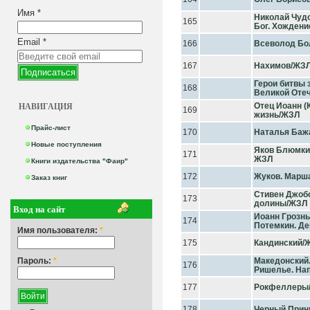
Имя
*
Николай Чудо
165
Бог. Хождени
Email
*
166
Всеволод Бо
167
Нахимов/ЖЗ
Герои битвы 
168
Великой Оте
НАВИГАЦИЯ
Отец Иоанн (К
169
жизнь/ЖЗЛ
Прайс-лист
170
Наталья Баж
Новые поступления
Яков Блюмкин
171
ЖЗЛ
Книги издательства "Фаир"
172
Жуков. Марш
Заказ книг
Стивен Джобс
173
долины/ЖЗЛ
Вход на сайт
Иоанн Грозны
174
Потемкин. Д
Имя пользователя:
*
175
Кандинский/
Пароль:
*
Македонский.
176
Ришелье. На
177
Рокфеллеры
178
Черный Прин