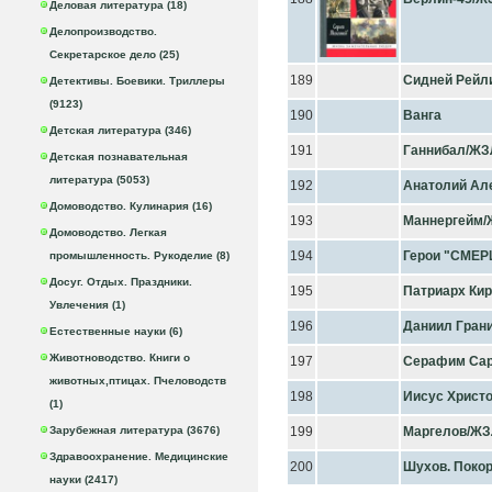
Деловая литература (18)
Делопроизводство.
Секретарское дело (25)
189
Сидней Рейл
Детективы. Боевики. Триллеры
(9123)
190
Ванга
Детская литература (346)
191
Ганнибал/ЖЗ
Детская познавательная
литература (5053)
192
Анатолий Ал
Домоводство. Кулинария (16)
193
Маннергейм/
Домоводство. Легкая
194
Герои "СМЕ
промышленность. Рукоделие (8)
Досуг. Отдых. Праздники.
195
Патриарх Ки
Увлечения (1)
196
Даниил Гран
Естественные науки (6)
Животноводство. Книги о
197
Серафим Сар
животных,птицах. Пчеловодств
198
Иисус Христ
(1)
Зарубежная литература (3676)
199
Маргелов/ЖЗ
Здравоохранение. Медицинские
200
Шухов. Поко
науки (2417)