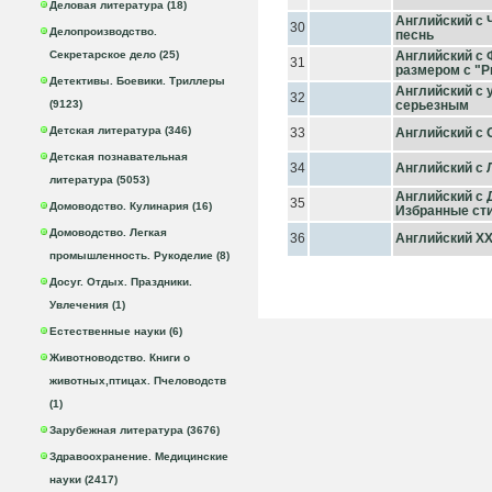
Деловая литература (18)
Английский с 
30
Делопроизводство.
песнь
Секретарское дело (25)
Английский с 
31
размером c "Р
Детективы. Боевики. Триллеры
Английский с 
32
(9123)
серьезным
Детская литература (346)
33
Английский с 
Детская познавательная
34
Английский с 
литература (5053)
Английский с 
35
Домоводство. Кулинария (16)
Избранные ст
Домоводство. Легкая
36
Английский XX
промышленность. Рукоделие (8)
Досуг. Отдых. Праздники.
Увлечения (1)
Естественные науки (6)
Животноводство. Книги о
животных,птицах. Пчеловодств
(1)
Зарубежная литература (3676)
Здравоохранение. Медицинские
науки (2417)