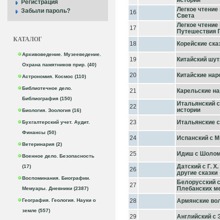
истории
Регистрация
Легкое чтение
Забыли пароль?
16
Света
Легкое чтение
17
Путешествия 
КАТАЛОГ
18
Корейские ска
Архивоведение. Музееведение.
19
Китайский шут
Охрана памятников прир. (40)
20
Китайские нар
Астрономия. Космос (110)
Библиотечное дело.
21
Карельские на
Библиография (150)
Итальянский с
22
истории
Биология. Зоология (16)
23
Итальянские с
Бухгалтерский учет. Аудит.
Финансы (50)
24
Испанский с М
Ветеринария (2)
25
Идиш с Шолом
Военное дело. Безопасность
Датский с Г. 
(17)
26
другие сказки
Воспоминания. Биографии.
Белорусский с
27
Плебанских м
Мемуары. Дневники (2387)
География. Геология. Науки о
28
Армянские во
земле (557)
29
Английский с 