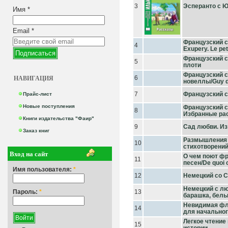
3
Эсперанто с Ю
Имя
*
Email
*
Французский с
4
Exupery. Le pet
Французский с
5
плоти
Французский с
НАВИГАЦИЯ
6
новеллы/Guy d
7
Французский с
Прайс-лист
Новые поступления
Французский с
8
Избранные рас
Книги издательства "Фаир"
9
Сад любви. Из
Заказ книг
Размышления т
10
стихотворени
Вход на сайт
О чем поют фр
11
песен/De quoi 
Имя пользователя:
*
12
Немецкий со 
Немецкий с л
Пароль:
*
13
барашка, белы
Невидимая фле
14
для начального
Легкое чтение 
15