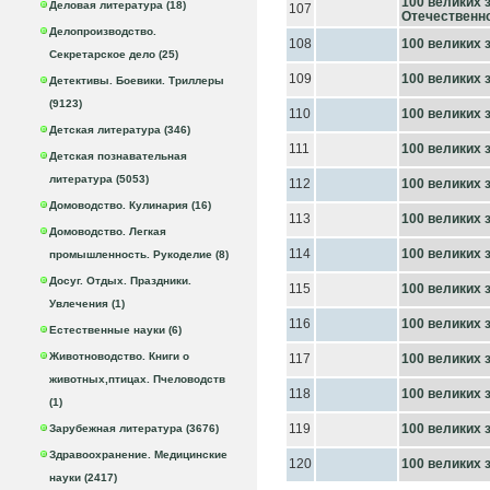
100 великих 
Деловая литература (18)
107
Отечественн
Делопроизводство.
108
100 великих 
Секретарское дело (25)
109
100 великих 
Детективы. Боевики. Триллеры
(9123)
110
100 великих 
Детская литература (346)
111
100 великих 
Детская познавательная
литература (5053)
112
100 великих 
Домоводство. Кулинария (16)
113
100 великих 
Домоводство. Легкая
114
100 великих 
промышленность. Рукоделие (8)
Досуг. Отдых. Праздники.
115
100 великих 
Увлечения (1)
116
100 великих 
Естественные науки (6)
Животноводство. Книги о
117
100 великих 
животных,птицах. Пчеловодств
118
100 великих 
(1)
119
100 великих 
Зарубежная литература (3676)
Здравоохранение. Медицинские
120
100 великих 
науки (2417)