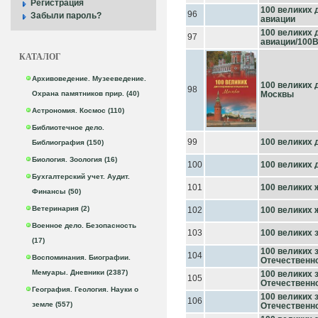
Регистрация
100 великих 
96
Забыли пароль?
авиации
100 великих 
97
авиации/100
КАТАЛОГ
Архивоведение. Музееведение.
100 великих
98
Охрана памятников прир. (40)
Москвы
Астрономия. Космос (110)
Библиотечное дело.
99
100 великих 
Библиография (150)
Биология. Зоология (16)
100
100 великих 
Бухгалтерский учет. Аудит.
101
100 великих
Финансы (50)
Ветеринария (2)
102
100 великих
Военное дело. Безопасность
103
100 великих 
(17)
100 великих 
104
Воспоминания. Биографии.
Отечественн
Мемуары. Дневники (2387)
100 великих 
105
Отечественн
География. Геология. Науки о
100 великих 
106
земле (557)
Отечественн