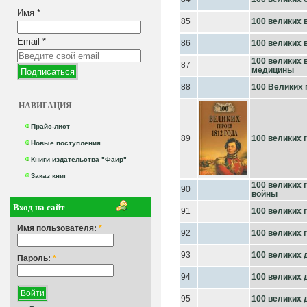
Имя
*
85
100 великих 
Email
*
86
100 великих 
100 великих 
87
медицины
88
100 Великих 
НАВИГАЦИЯ
Прайс-лист
89
100 великих 
Новые поступления
Книги издательства "Фаир"
Заказ книг
100 великих 
90
войны
Вход на сайт
91
100 великих 
Имя пользователя:
*
92
100 великих 
93
100 великих 
Пароль:
*
94
100 великих 
95
100 великих 