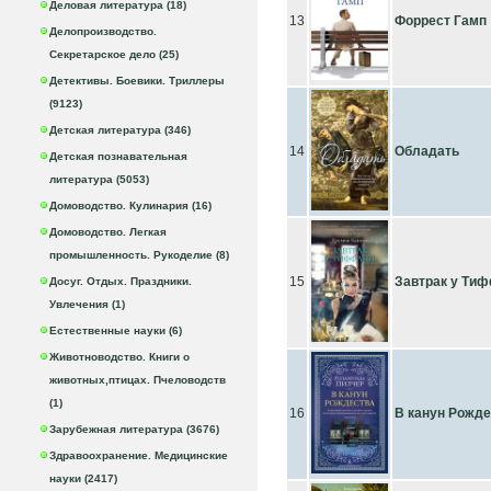
Деловая литература (18)
13
Форрест Гамп
Делопроизводство.
Секретарское дело (25)
Детективы. Боевики. Триллеры
(9123)
Детская литература (346)
14
Обладать
Детская познавательная
литература (5053)
Домоводство. Кулинария (16)
Домоводство. Легкая
промышленность. Рукоделие (8)
15
Завтрак у Ти
Досуг. Отдых. Праздники.
Увлечения (1)
Естественные науки (6)
Животноводство. Книги о
животных,птицах. Пчеловодств
(1)
16
В канун Рожде
Зарубежная литература (3676)
Здравоохранение. Медицинские
науки (2417)