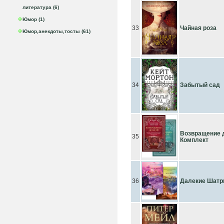
литература (6)
Юмор (1)
33
Чайная роза
Юмор,анекдоты,тосты (61)
34
Забытый сад
Возвращение д
35
Комплект
36
Далекие Шатры