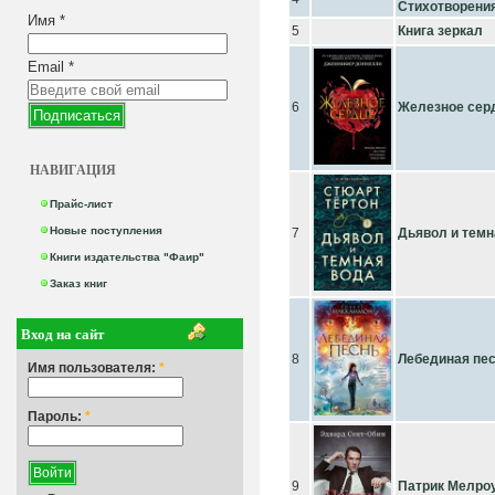
Стихотворени
Имя
*
5
Книга зеркал
Email
*
6
Железное сер
НАВИГАЦИЯ
Прайс-лист
Новые поступления
7
Дьявол и темн
Книги издательства "Фаир"
Заказ книг
Вход на сайт
8
Лебединая пе
Имя пользователя:
*
Пароль:
*
9
Патрик Мелроу