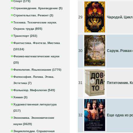
Спорт (173)
Страноведение. Краеведение (5)
Строительство. Ремонт (3)
29
Чародей. Цикл 
Техника. Технические науки.
Охрана труда (805)
Транспорт (202)
Фантастика. Фэнтези. Мистика
(10124)
30
Сарум. Роман 
Физико-математические науки
(25)
Филология. Языкознание (1770)
Философия. Логика. Этика.
31
Пятитомник. Ко
Эстетика (7)
Фольклор. Мифология (549)
Химия (3)
Художественная литература
(217)
32
Еще одна из р
Экономика. Экономические
науки (3629)
Энциклопедии. Справочная