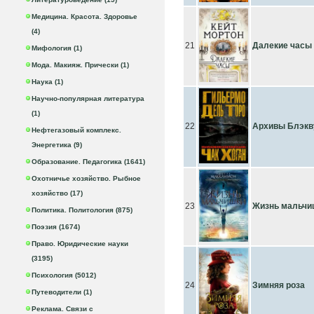
Медицина. Красота. Здоровье
(4)
21
Далекие часы
Мифология (1)
Мода. Макияж. Прически (1)
Наука (1)
Научно-популярная литература
(1)
22
Архивы Блэкву
Нефтегазовый комплекс.
Энергетика (9)
Образование. Педагогика (1641)
Охотничье хозяйство. Рыбное
хозяйство (17)
23
Жизнь мальчи
Политика. Политология (875)
Поэзия (1674)
Право. Юридические науки
(3195)
Психология (5012)
24
Зимняя роза
Путеводители (1)
Реклама. Связи с