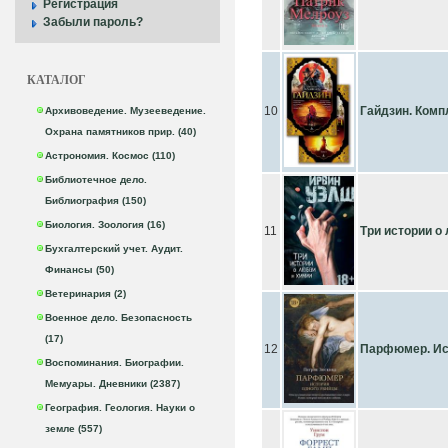
Регистрация
Забыли пароль?
КАТАЛОГ
10
Гайдзин. Компл
Архивоведение. Музееведение.
Охрана памятников прир. (40)
Астрономия. Космос (110)
Библиотечное дело.
Библиография (150)
Биология. Зоология (16)
11
Три истории о
Бухгалтерский учет. Аудит.
Финансы (50)
Ветеринария (2)
Военное дело. Безопасность
(17)
12
Парфюмер. Ис
Воспоминания. Биографии.
Мемуары. Дневники (2387)
География. Геология. Науки о
земле (557)