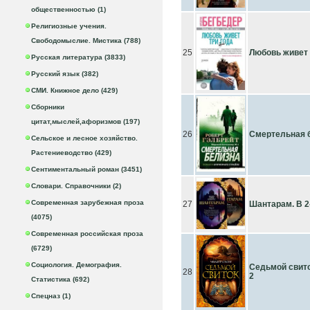
общественностью (1)
Религиозные учения.
Свободомыслие. Мистика (788)
25
Любовь живет 
Русская литература (3833)
Русский язык (382)
СМИ. Книжное дело (429)
Сборники
цитат,мыслей,афоризмов (197)
26
Смертельная 
Сельское и лесное хозяйство.
Растениеводство (429)
Сентиментальный роман (3451)
Словари. Справочники (2)
Современная зарубежная проза
27
Шантарам. В 2
(4075)
Современная российская проза
(6729)
Социология. Демография.
Седьмой свито
28
2
Статистика (692)
Спецназ (1)