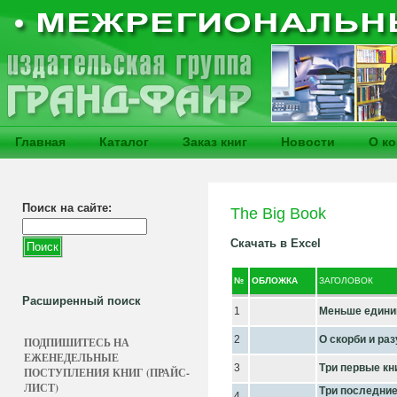
Главная
Каталог
Заказ книг
Новости
О к
Поиск на сайте:
The Big Book
Скачать в Excel
№
ОБЛОЖКА
ЗАГОЛОВОК
Расширенный поиск
1
Меньше едини
2
О скорби и ра
ПОДПИШИТЕСЬ НА
ЕЖЕНЕДЕЛЬНЫЕ
3
Три первые кн
ПОСТУПЛЕНИЯ КНИГ (ПРАЙС-
ЛИСТ)
Три последние
4