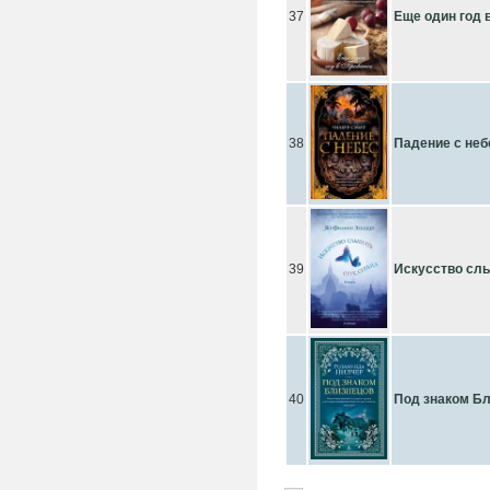
37
Еще один год 
38
Падение с неб
39
Искусство слы
40
Под знаком Б