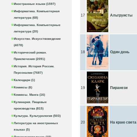
Иностранные языки (1597)
Информатика. Компьютерная
17
Альтруисты
литература (68)
Информатика. Компьютерные
литература (20)
Искусство. Искусствоведение
(4078)
18
Один день
Исторический роман.
Приключения (2091)
История. История России.
Персоналии (7687)
Календари (1)
Комиксы (6)
19
Пиранези
Комиксы. Манга (16)
Кулинария. Пищевые
производства (815)
Культура. Культурология (503)
20
На краю света
Литература на иностранных
языках (5)
Литературоведение (15)